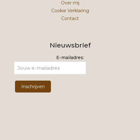
Over mij
Cookie Verklaring
Contact
Nieuwsbrief
E-mailadres: