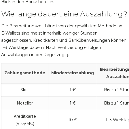
Blick in den Bonusbereich.
Wie lange dauert eine Auszahlung?
Die Bearbeitungszeit hängt von der gewählten Methode ab:
E-Wallets sind meist innerhalb weniger Stunden
abgeschlossen, Kreditkarten und Banküberweisungen können
1–3 Werktage dauern. Nach Verifizierung erfolgen
Auszahlungen in der Regel zügig.
Bearbeitung
Zahlungsmethode
Mindesteinzahlung
Auszahlu
Skrill
1 €
Bis zu 1 Stu
Neteller
1 €
Bis zu 1 Stu
Kreditkarte
10 €
1–3 Werkta
(Visa/MC)