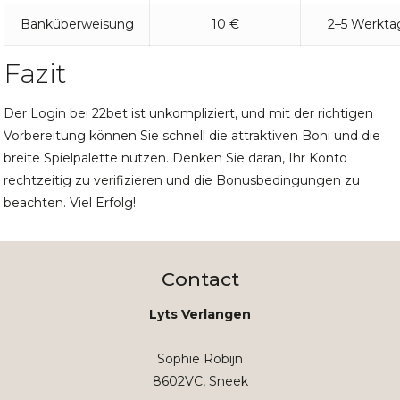
Banküberweisung
10 €
2–5 Werkta
Fazit
Der Login bei 22bet ist unkompliziert, und mit der richtigen
Vorbereitung können Sie schnell die attraktiven Boni und die
breite Spielpalette nutzen. Denken Sie daran, Ihr Konto
rechtzeitig zu verifizieren und die Bonusbedingungen zu
beachten. Viel Erfolg!
Contact
Lyts Verlangen
Sophie Robijn
8602VC, Sneek