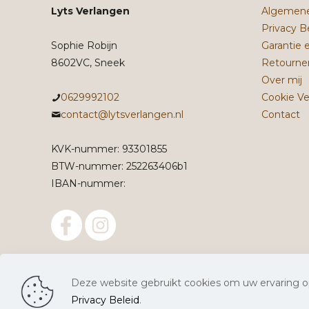
Lyts Verlangen
Algemene
Privacy B
Sophie Robijn
Garantie 
8602VC, Sneek
Retourne
Over mij
0629992102
Cookie Ve
contact@lytsverlangen.nl
Contact
KVK-nummer: 93301855
BTW-nummer: 252263406b1
IBAN-nummer:
Deze website gebruikt cookies om uw ervaring op
Privacy Beleid
.
© Lyts Verlangen. Alle rechten voorbehouden. |
Webs