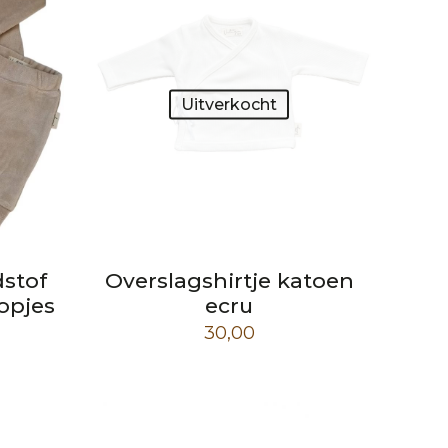
Uitverkocht
dstof
Overslagshirtje katoen
opjes
ecru
30,00