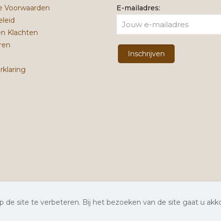
 Voorwaarden
E-mailadres:
eleid
en Klachten
ren
rklaring
 de site te verbeteren. Bij het bezoeken van de site gaat u ak
ite laten maken
door Chuck's |