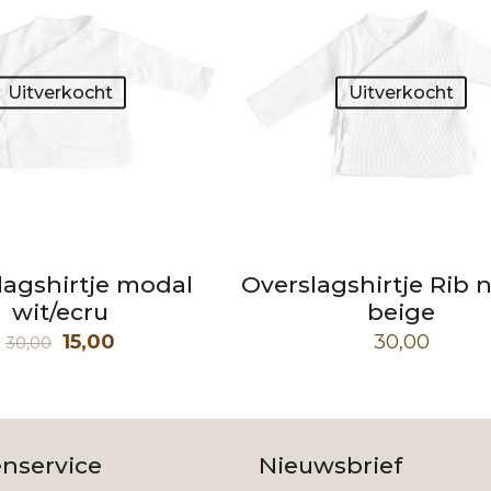
Uitverkocht
Uitverkocht
lagshirtje modal
Overslagshirtje Rib n
wit/ecru
beige
Oorspronkelijke
Huidige
15,00
30,00
30,00
prijs
prijs
was:
is:
30,00.
15,00.
enservice
Nieuwsbrief