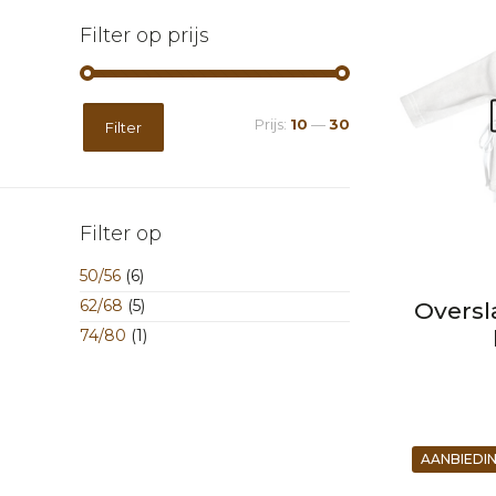
Filter op prijs
Min.
Max.
Prijs:
10
—
30
Filter
prijs
prijs
Filter op
50/56
(6)
62/68
(5)
Oversl
74/80
(1)
AANBIEDI