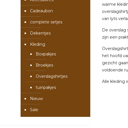
warme kledin
Cadeaubon
overslagshirt
van lyts verl
complete setjes
De overslag 
Dekentjes
zijn een prak
Kleding
Overslagshir
Boxpakjes
het hoofd van
gezicht gaan
Broekjes
voldoende rui
Overslagshirtjes
Alle kleding 
tuinpakjes
Nieuw
Sale