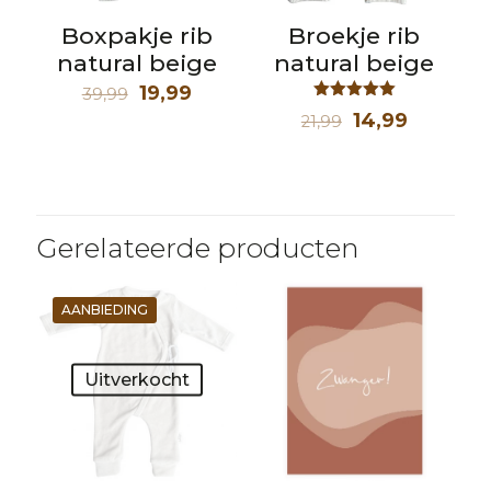
Boxpakje rib
Broekje rib
natural beige
natural beige
Oorspronkelijke
Huidige
19,99
39,99
Waardering
prijs
prijs
Oorspronkelij
Huidige
14,99
21,99
5.00
uit 5
was:
is:
prijs
prijs
39,99.
19,99.
was:
is:
21,99.
14,99.
Gerelateerde producten
AANBIEDING
Uitverkocht