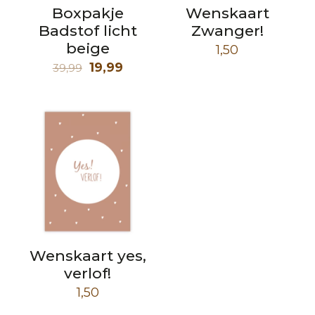
Boxpakje
Wenskaart
Badstof licht
Zwanger!
beige
1,50
Oorspronkelijke
Huidige
19,99
39,99
prijs
prijs
was:
is:
39,99.
19,99.
Wenskaart yes,
verlof!
1,50