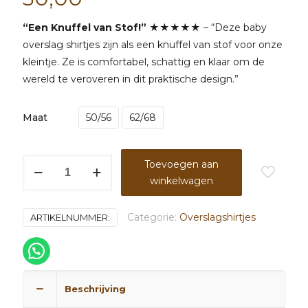
“Een Knuffel van Stof!”
★★★★★ – “Deze baby
overslag shirtjes zijn als een knuffel van stof voor onze
kleintje. Ze is comfortabel, schattig en klaar om de
wereld te veroveren in dit praktische design.”
Maat
50/56
62/68
Overslagshirtje
Toevoegen aan
Rib
winkelwagen
natural
beige
Categorie:
Overslagshirtjes
ARTIKELNUMMER:
aantal
Beschrijving