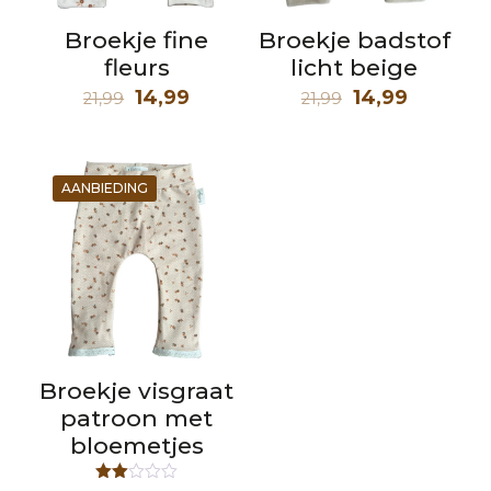
Broekje fine
Broekje badstof
fleurs
licht beige
Oorspronkelijke
Huidige
Oorspronkelij
Huidige
14,99
14,99
21,99
21,99
prijs
prijs
prijs
prijs
was:
is:
was:
is:
21,99.
14,99.
21,99.
14,99.
AANBIEDING
Broekje visgraat
patroon met
bloemetjes