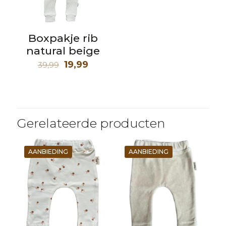
Boxpakje rib
natural beige
Oorspronkelijke
Huidige
19,99
39,99
prijs
prijs
was:
is:
39,99.
19,99.
Gerelateerde producten
AANBIEDING
AANBIEDING