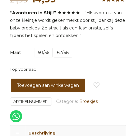
prijs
prijs
Waardering
1
5.00
op 5
“Avonturen in Stijl!”
★★★★★ – “Elk avontuur van
was:
is:
gebaseerd
op
onze kleintje wordt gekenmerkt door stijl dankzij deze
21,99.
14,99.
klantbeoordeling
baby broekjes. Ze straalt als een fashionista, zelfs
tijdens het spelen en ontdekken.”
Maat
50/56
62/68
1 op voorraad
Toevoegen aan winkelwagen
Categorie:
Broekjes
ARTIKELNUMMER:
Beschrijving