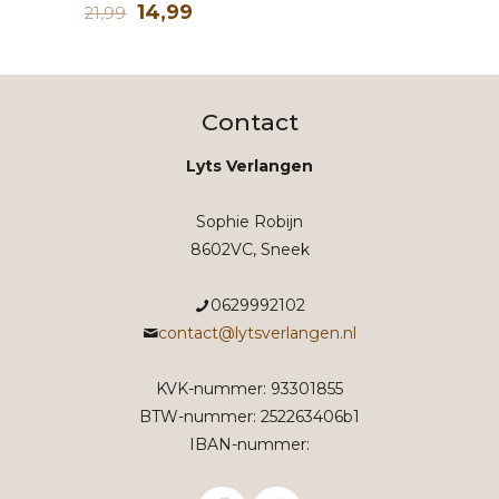
Waardering
Oorspronkelijke
Huidige
14,99
21,99
2.00
uit 5
prijs
prijs
was:
is:
21,99.
14,99.
Contact
Lyts Verlangen
Sophie Robijn
8602VC, Sneek
0629992102
contact@lytsverlangen.nl
KVK-nummer: 93301855
BTW-nummer: 252263406b1
IBAN-nummer: