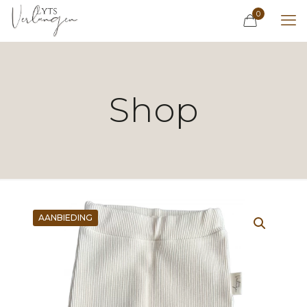
0
Shop
AANBIEDING