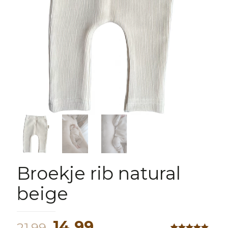
Broekje rib natural
beige
Oorspronkelijke
Huidige
14,99
21,99