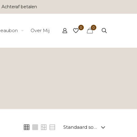
 Achteraf betalen
0
0
eaubon
Over Mij