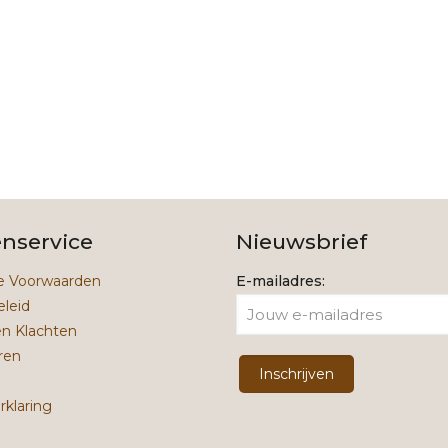
21,99.
14,99.
enservice
Nieuwsbrief
 Voorwaarden
E-mailadres:
eleid
en Klachten
ren
rklaring