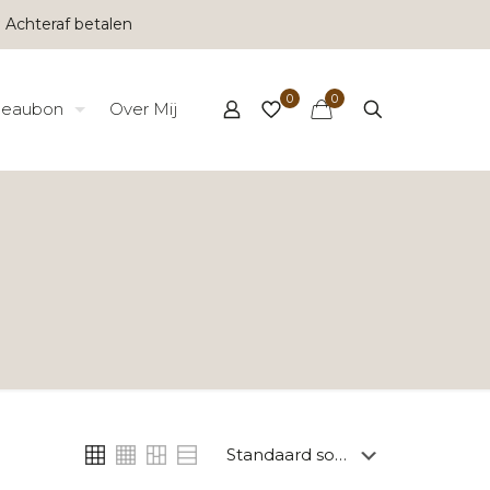
 Achteraf betalen
0
0
eaubon
Over Mij