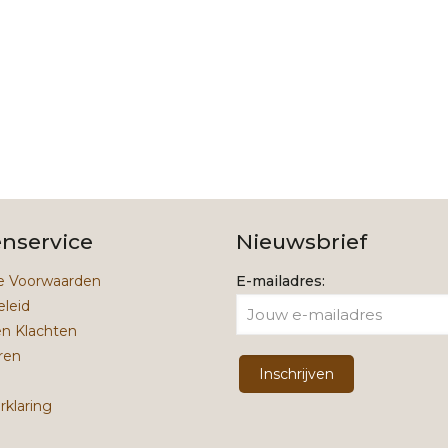
21,99.
14,99.
enservice
Nieuwsbrief
 Voorwaarden
E-mailadres:
eleid
en Klachten
ren
rklaring