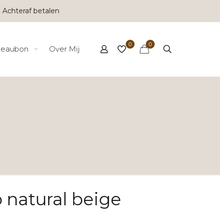
 Achteraf betalen
0
0
eaubon
Over Mij
 natural beige