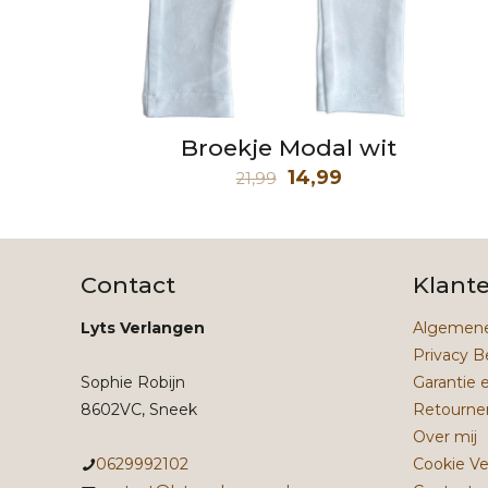
Broekje Modal wit
Oorspronkelijke
Huidige
14,99
21,99
prijs
prijs
was:
is:
21,99.
14,99.
Contact
Klant
Lyts Verlangen
Algemene
Privacy B
Sophie Robijn
Garantie 
8602VC, Sneek
Retourne
Over mij
0629992102
Cookie Ve