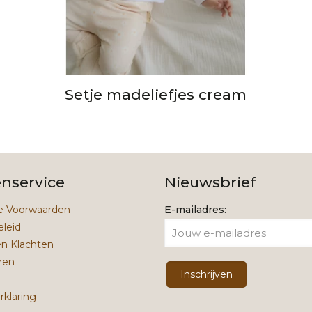
Setje madeliefjes cream
enservice
Nieuwsbrief
 Voorwaarden
E-mailadres:
eleid
en Klachten
ren
rklaring