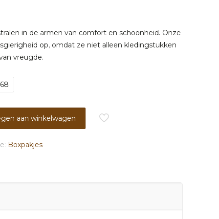
kelijke
dige
s
al stralen in de armen van comfort en schoonheid. Onze
gierigheid op, omdat ze niet alleen kledingstukken
9.
 van vreugde.
/68
gen aan winkelwagen
ie:
Boxpakjes