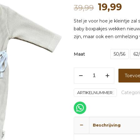
Oorspron
Hui
19,99
39,99
prijs
prij
Stel je voor hoe je kleintje z
was:
is:
baby boxpakjes wekken nieuws
39,99.
19,9
zijn, maar ook een omhelzing
Maat
50/56
62
Boxpakje
Toevoe
rib
natural
Categor
ARTIKELNUMMER:
beige
aantal
Beschrijving