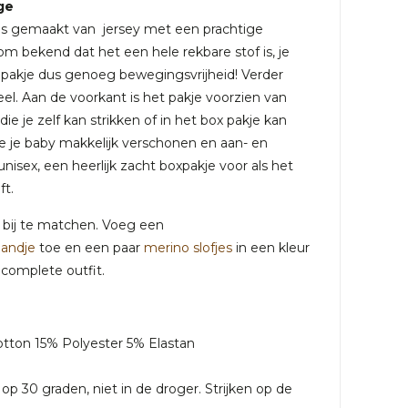
ge
e is gemaakt van jersey met een prachtige
om bekend dat het een hele rekbare stof is, je
jke pakje dus genoeg bewegingsvrijheid! Verder
eel. Aan de voorkant is het pakje voorzien van
ie je zelf kan strikken of in het box pakje kan
je je baby makkelijk verschonen en aan- en
unisex, een heerlijk zacht boxpakje voor als het
ft.
k bij te matchen. Voeg een
andje
toe en een paar
merino slofjes
in een kleur
 complete outfit.
tton 15% Polyester 5% Elastan
p 30 graden, niet in de droger. Strijken op de