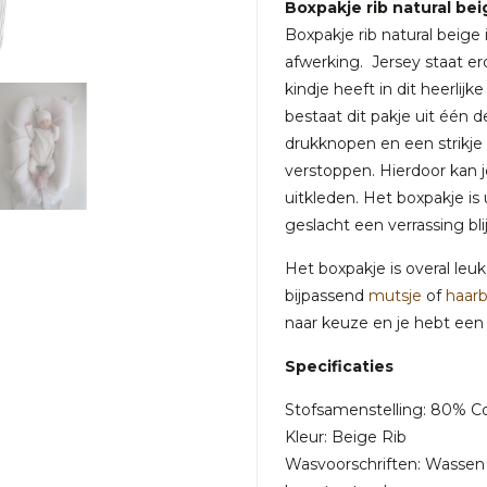
Boxpakje rib natural bei
Boxpakje rib natural beig
afwerking. Jersey staat er
kindje heeft in dit heerli
bestaat dit pakje uit één d
drukknopen en een strikje d
verstoppen. Hierdoor kan 
uitkleden. Het boxpakje is 
geslacht een verrassing blij
Het boxpakje is overal leu
bijpassend
mutsje
of
haarb
naar keuze en je hebt een
Specificaties
Stofsamenstelling: 80% Co
Kleur: Beige Rib
Wasvoorschriften: Wassen o