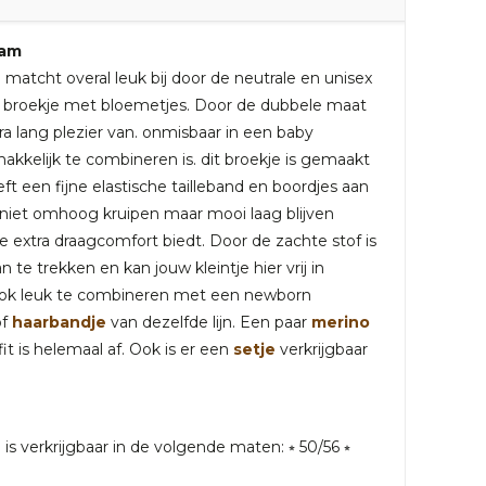
eam
matcht overal leuk bij door de neutrale en unisex
sic broekje met bloemetjes. Door de dubbele maat
tra lang plezier van. onmisbaar in een baby
kkelijk te combineren is. dit broekje is gemaakt
ft een fijne elastische tailleband en boordjes aan
niet omhoog kruipen maar mooi laag blijven
e extra draagcomfort biedt. Door de zachte stof is
 te trekken en kan jouw kleintje hier vrij in
ook leuk te combineren met een newborn
of
haarbandje
van dezelfde lijn. Een paar
merino
it is helemaal af. Ook is er een
setje
verkrijgbaar
is verkrijgbaar in de volgende maten: ⭒ 50/56 ⭒