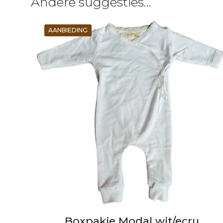
Andere suggesties…
AANBIEDING
Boxpakje Modal wit/ecru