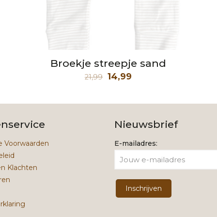
Broekje streepje sand
Oorspronkelijke
Huidige
14,99
21,99
prijs
prijs
was:
is:
21,99.
14,99.
enservice
Nieuwsbrief
 Voorwaarden
E-mailadres:
eleid
en Klachten
ren
rklaring