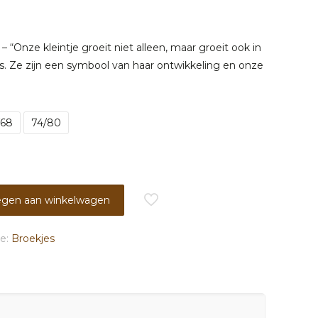
elijke
dige
nze kleintje groeit niet alleen, maar groeit ook in
es. Ze zijn een symbool van haar ontwikkeling en onze
9.
/68
74/80
gen aan winkelwagen
ie:
Broekjes