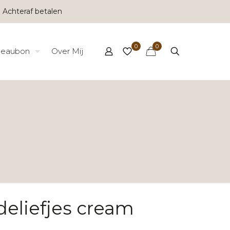
 Achteraf betalen
0
0
eaubon
Over Mij
eliefjes cream