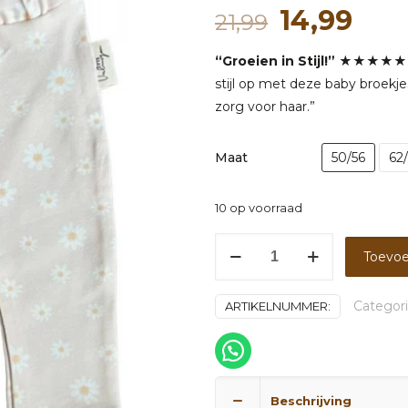
Oorspronk
Hui
14,99
21,99
prijs
prijs
“Groeien in Stijl!”
★★★★★ – “O
was:
is:
stijl op met deze baby broekj
21,99.
14,9
zorg voor haar.”
Maat
50/56
62
10 op voorraad
Broekje
Toevoe
madeliefjes
cream
Categor
ARTIKELNUMMER:
aantal
Beschrijving