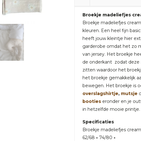
Broekje madeliefjes cr
Broekje madeliefjes cream 
kleuren. Een heel fijn ba
heeft jouw kleintje hier ex
garderobe omdat het zo ma
van jersey. Het broekje hee
de onderkant zodat deze 
zitten waardoor het broekj
het broekje gemakkelijk aan
bewegen. Het broekje is 
overslagshirtje
,
mutsje
booties
eronder en je outf
in hetzelfde mooie printje.
Specificaties
Broekje madeliefjes cream 
62/68 ⭒ 74/80 ⭒