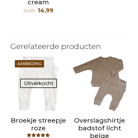
cream
Oorspronkelijke
Huidige
14,99
21,99
prijs
prijs
was:
is:
21,99.
14,99.
Gerelateerde producten
AANBIEDING
Uitverkocht
Broekje streepje
Overslagshirtje
roze
badstof licht
beige