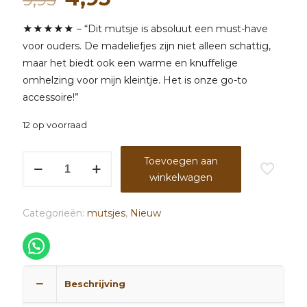
prijs
prijs
★★★★★ – “Dit mutsje is absoluut een must-have
was:
is:
voor ouders. De madeliefjes zijn niet alleen schattig,
9,95.
4,95.
maar het biedt ook een warme en knuffelige
omhelzing voor mijn kleintje. Het is onze go-to
accessoire!”
12 op voorraad
Mutsje
Toevoegen aan
madeliefjes
winkelwagen
cream
aantal
Categorieën:
mutsjes
,
Nieuw
Beschrijving