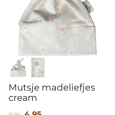
Mutsje madeliefjes
cream
Oorspronkelijke
Huidige
4,95
9,95