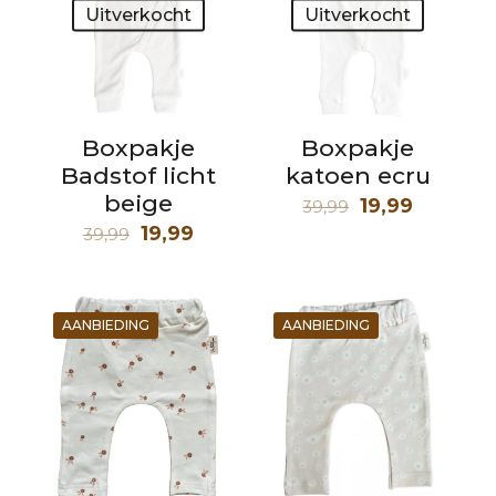
Uitverkocht
Uitverkocht
Boxpakje
Boxpakje
Badstof licht
katoen ecru
beige
Oorspronkeli
Huidige
19,99
39,99
Oorspronkelijke
Huidige
prijs
prijs
19,99
39,99
prijs
prijs
was:
is:
was:
is:
39,99.
19,99.
39,99.
19,99.
AANBIEDING
AANBIEDING