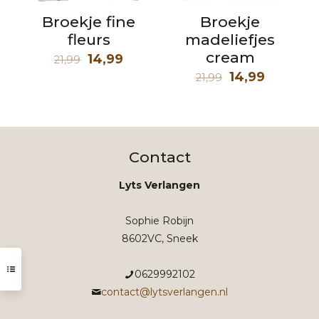
Broekje fine
Broekje
fleurs
madeliefjes
cream
Oorspronkelijke
Huidige
14,99
21,99
prijs
prijs
Oorspronkelij
Huidige
14,99
21,99
was:
is:
prijs
prijs
21,99.
14,99.
was:
is:
21,99.
14,99.
Contact
Lyts Verlangen
Sophie Robijn
8602VC, Sneek
0629992102
contact@lytsverlangen.nl