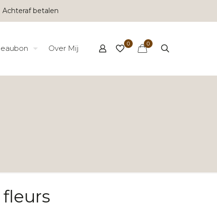
 Achteraf betalen
0
0
eaubon
Over Mij
 fleurs