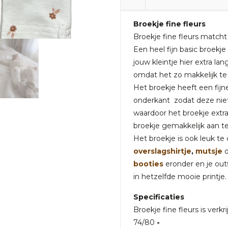
Broekje fine fleurs
Broekje fine fleurs matcht 
Een heel fijn basic broek
jouw kleintje hier extra l
omdat het zo makkelijk te 
Het broekje heeft een fijn
onderkant zodat deze niet
waardoor het broekje extra
broekje gemakkelijk aan te
Het broekje is ook leuk 
overslagshirtje
,
mutsje
booties
eronder en je outf
in hetzelfde mooie printje.
Specificaties
Broekje fine fleurs is verk
74/80 ⭒