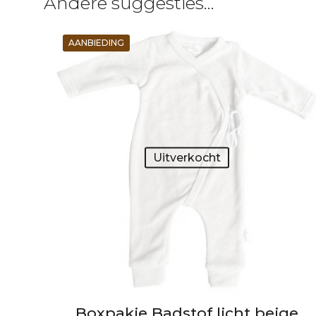
Andere suggesties…
AANBIEDING
Uitverkocht
Boxpakje Badstof licht beige