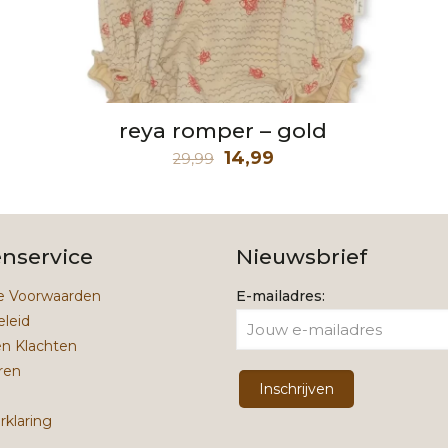
reya romper – gold
Oorspronkelijke
Huidige
14,99
29,99
prijs
prijs
was:
is:
29,99.
14,99.
enservice
Nieuwsbrief
 Voorwaarden
E-mailadres:
eleid
en Klachten
ren
rklaring