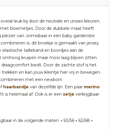
overal leuk bij door de neutrale en unisex kleuren.
je met bloemetjes. Door de dubbele maat heeft
ang plezier van. onmisbaar in een baby garderobe
combineren is. dit broekje is gemaakt van jersey.
e elastische tailleband en boordjes aan de
 omhoog kruipen maar mooi laag blijven zitten
 draagcomfort biedt. Door de zachte stof is het
 trekken en kan jouw kleintje hier vrij in bewegen.
te combineren met een newborn
of
haarbandje
van dezelfde lijn. Een paar
merino
it is helemaal af. Ook is er een
setje
verkrijgbaar
rijgbaar in de volgende maten: ⭒ 50/56 ⭒ 62/68 ⭒