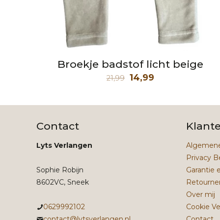
Broekje badstof licht beige
Oorspronkelijke
Huidige
14,99
21,99
prijs
prijs
was:
is:
21,99.
14,99.
Contact
Klant
Lyts Verlangen
Algemene
Privacy B
Sophie Robijn
Garantie 
8602VC, Sneek
Retourne
Over mij
0629992102
Cookie Ve
contact@lytsverlangen.nl
Contact