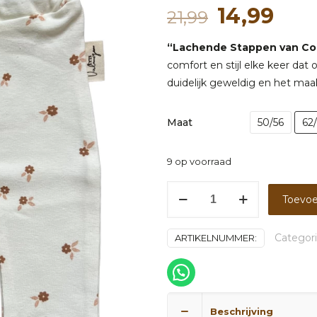
Oorspronk
Hui
14,99
21,99
prijs
prijs
“Lachende Stappen van Co
was:
is:
comfort en stijl elke keer dat 
21,99.
14,9
duidelijk geweldig en het maakt
Maat
50/56
62
9 op voorraad
Broekje
Toevoe
fine
fleurs
Categor
ARTIKELNUMMER:
aantal
Beschrijving