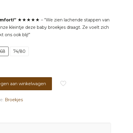
elijke
dige
mfort!”
★★★★★ – “We zien lachende stappen van
onze kleintje deze baby broekjes draagt. Ze voelt zich
9.
 ons ook blij!”
/68
74/80
gen aan winkelwagen
ie:
Broekjes