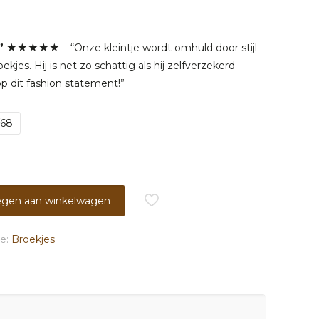
elijke
dige
”
★★★★★ – “Onze kleintje wordt omhuld door stijl
jes. Hij is net zo schattig als hij zelfverzekerd
9.
 op dit fashion statement!”
/68
gen aan winkelwagen
ie:
Broekjes