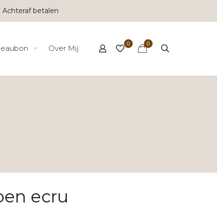
 Achteraf betalen
0
0
eaubon
Over Mij
oen ecru