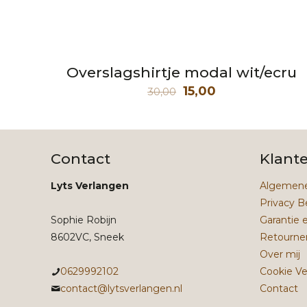
Overslagshirtje modal wit/ecru
Oorspronkelijke
Huidige
15,00
30,00
prijs
prijs
was:
is:
30,00.
15,00.
Contact
Klant
Lyts Verlangen
Algemene
Privacy B
Sophie Robijn
Garantie 
8602VC, Sneek
Retourne
Over mij
0629992102
Cookie Ve
contact@lytsverlangen.nl
Contact