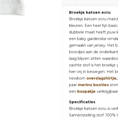
Broekje katoen ecru
Broekje katoen ecru matcht
kleuren. Een heel fijn bas
dubbele maat heeft jouw kle
een baby garderobe omdat h
gemaakt van jersey. Het br
boordjes aan de onderkan
laag blijven zitten waardo
zachte stof is het broekje
hier vrij in bewegen. Het 
newborn
overslagshirtje
,
paar
merino booties
erond
een
boxpakje
verkrijgbaar
Specificaties
Broekje katoen ecru is ver
Samenstelling stof: 100% 