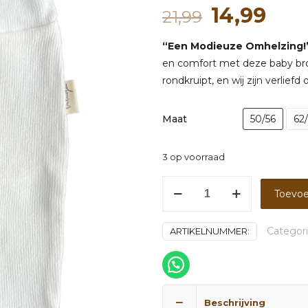
Oorspronk
Hui
14,99
21,99
prijs
prijs
“Een Modieuze Omhelzing!
was:
is:
en comfort met deze baby broek
21,99.
14,9
rondkruipt, en wij zijn verliefd
Maat
50/56
62
3 op voorraad
Broekje
Toevoe
katoen
ecru
Categor
ARTIKELNUMMER:
aantal
Beschrijving