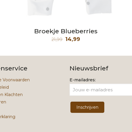
Broekje Blueberries
Oorspronkelijke
Huidige
14,99
21,99
prijs
prijs
was:
is:
21,99.
14,99.
enservice
Nieuwsbrief
 Voorwaarden
E-mailadres:
eleid
en Klachten
ren
rklaring