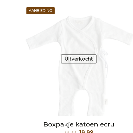
AANBIEDING
Uitverkocht
Boxpakje katoen ecru
Oorspronkelijke
Huidige
19,99
39,99