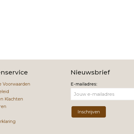
21,99.
14,99.
enservice
Nieuwsbrief
 Voorwaarden
E-mailadres:
eleid
en Klachten
ren
rklaring