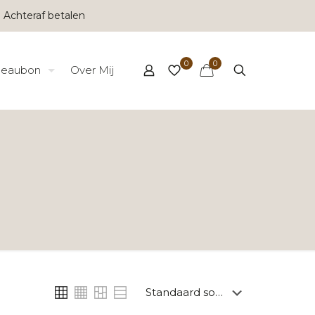
 Achteraf betalen
0
0
eaubon
Over Mij