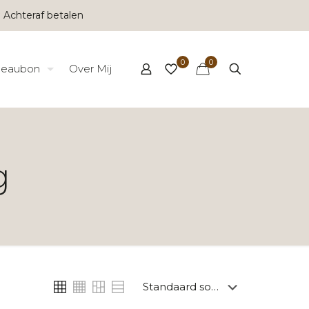
 Achteraf betalen
0
0
eaubon
Over Mij
g