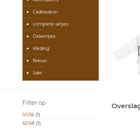
Cadeaubon
complete setjes
Dekentjes
Kleding
Nieuw
Sale
Filter op
Overslag
50/56
(1)
62/68
(1)