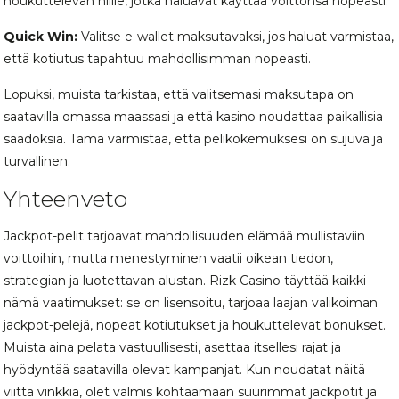
houkuttelevan niille, jotka haluavat käyttää voittonsa nopeasti.
Quick Win:
Valitse e-wallet maksutavaksi, jos haluat varmistaa,
että kotiutus tapahtuu mahdollisimman nopeasti.
Lopuksi, muista tarkistaa, että valitsemasi maksutapa on
saatavilla omassa maassasi ja että kasino noudattaa paikallisia
säädöksiä. Tämä varmistaa, että pelikokemuksesi on sujuva ja
turvallinen.
Yhteenveto
Jackpot-pelit tarjoavat mahdollisuuden elämää mullistaviin
voittoihin, mutta menestyminen vaatii oikean tiedon,
strategian ja luotettavan alustan. Rizk Casino täyttää kaikki
nämä vaatimukset: se on lisensoitu, tarjoaa laajan valikoiman
jackpot-pelejä, nopeat kotiutukset ja houkuttelevat bonukset.
Muista aina pelata vastuullisesti, asettaa itsellesi rajat ja
hyödyntää saatavilla olevat kampanjat. Kun noudatat näitä
viittä vinkkiä, olet valmis kohtaamaan suurimmat jackpotit ja