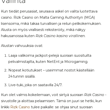
Valinta
Kun tiedät perusasiat, seuraava askel on valita luotettava
casino. Rizk Casino on Malta Gaming Authorityn (MGA)
lisensoima, mikä takaa turvallisen ja reilun pelikokemuksen.
Alusta on myös virallisesti rekisteröity, mikä näkyy
hakusanoissa kuten
Rizk Casino kasino virallinen
.
Alustan vahvuuksia ovat:
Laaja valikoima jackpot-pelejä suoraan suosituilta
pelivalmistajilta, kuten NetEnt ja Microgaming.
Nopeat kotiutukset – useimmat nostot käsitellään
24 tunnin sisällä.
Live‑tuki, joka on saatavilla 24/7.
Kun olet valmis kokeilemaan, voit siirtyä suoraan
Rizk Casino
-
sivustolle ja aloittaa pelaamisen. Tämä on juuri se hetki, kun
linkki
Rizk Casino
tulee paikalle: se ohjaa sinut suoraan