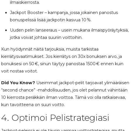
ilmaiskierrosta.
Jackpot Booster – kampanja, jossa jokainen panostus
bonuspelissä lisää jackpotin kasvua 10 %.
Uuden pelin lanseeraus – usein mukana ilmaispyöräytyksiä,
jotka voivat johtaa suuriin voittoihin.
Kun hyödynnät näitä tarjouksia, muista tarkistaa
kierrätysvaatimukset. Jos kierrätys on 30x bonuksen arvo, ja
bonuksesi on 50 €, sinun täytyy panostaa 1500 € ennen kuin
voit nostaa voitot.
Did You Know?
Useimmat jackpot-pelit tarjoavat ylimääräisen
“second chance” -mahdollisuuden, jos olet pelannut vähintään
10 kierrosta peräkkäin ilman voittoa. Tämä voi olla ratkaisevaa,
kun tavoitteena on suuri voitto.
4. Optimoi Pelistrategiasi
Jackpot-peleissä ei ole täysin varmaa voittostrategiaa, mutta