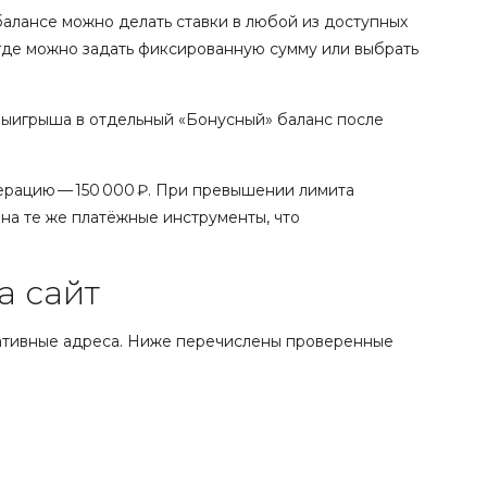
 балансе можно делать ставки в любой из доступных
, где можно задать фиксированную сумму или выбрать
 выигрыша в отдельный «Бонусный» баланс после
перацию — 150 000 ₽. При превышении лимита
 на те же платёжные инструменты, что
а сайт
нативные адреса. Ниже перечислены проверенные