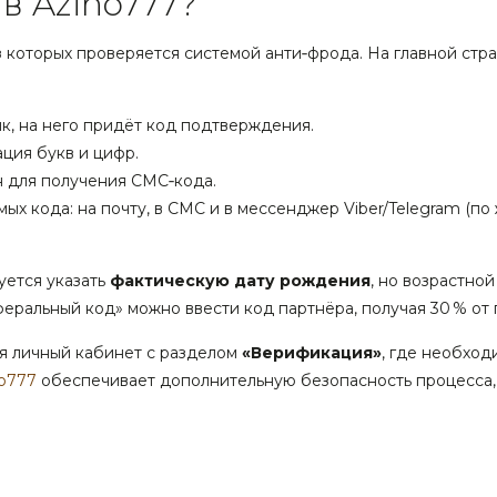
в Azino777?
з которых проверяется системой анти‑фрода. На главной ст
к, на него придёт код подтверждения.
ция букв и цифр.
 для получения СМС‑кода.
х кода: на почту, в СМС и в мессенджер Viber/Telegram (по 
уется указать
фактическую дату рождения
, но возрастной
феральный код» можно ввести код партнёра, получая 30 % от 
ся личный кабинет с разделом
«Верификация»
, где необход
no777
обеспечивает дополнительную безопасность процесса,