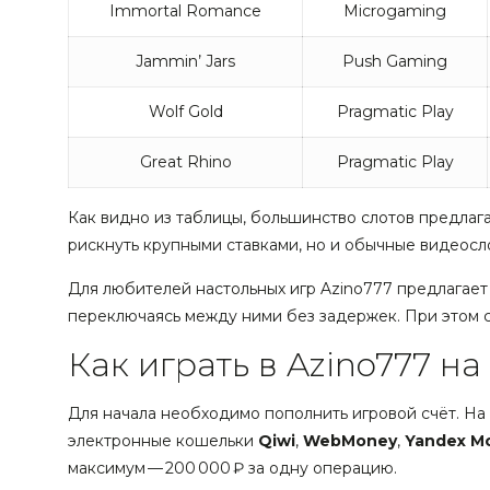
Immortal Romance
Microgaming
Jammin’ Jars
Push Gaming
Wolf Gold
Pragmatic Play
Great Rhino
Pragmatic Play
Как видно из таблицы, большинство слотов предлага
рискнуть крупными ставками, но и обычные видеос
Для любителей настольных игр Azino777 предлагае
переключаясь между ними без задержек. При этом с
Как играть в Azino777 на
Для начала необходимо пополнить игровой счёт. На
электронные кошельки
Qiwi
,
WebMoney
,
Yandex M
максимум — 200 000 ₽ за одну операцию.