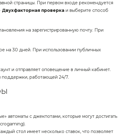
главной страницы. При первом входе рекомендуется
→ Двухфакторная проверка
и выберите способ
тановления на зарегистрированную почту. При
ере на 30 дней. При использовании публичных
каунт и отправляет оповещение в личный кабинет.
ы поддержки, работающей 24/7.
ры
ые» автоматы с джекпотами, которые могут достигать
crogaming).
Каждый стол имеет несколько ставок, что позволяет