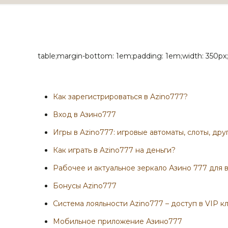
table;margin-bottom: 1em;padding: 1em;width: 350px;
Как зарегистрироваться в Azino777?
Вход в Азино777
Игры в Azino777: игровые автоматы, слоты, дру
Как играть в Azino777 на деньги?
Рабочее и актуальное зеркало Азино 777 для в
Бонусы Azino777
Система лояльности Azino777 – доступ в VIP к
Мобильное приложение Азино777