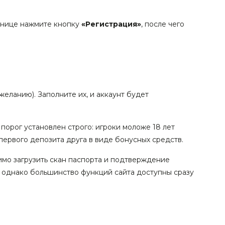
ранице нажмите кнопку
«Регистрация»
, после чего
желанию). Заполните их, и аккаунт будет
 порог установлен строго: игроки моложе 18 лет
первого депозита друга в виде бонусных средств.
имо загрузить скан паспорта и подтверждение
 однако большинство функций сайта доступны сразу