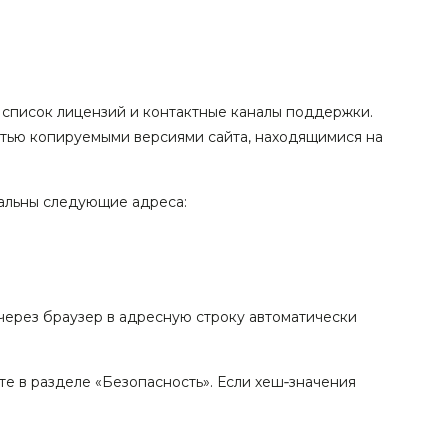
, список лицензий и контактные каналы поддержки.
стью копируемыми версиями сайта, находящимися на
уальны следующие адреса:
через браузер в адресную строку автоматически
те в разделе «Безопасность». Если хеш‑значения