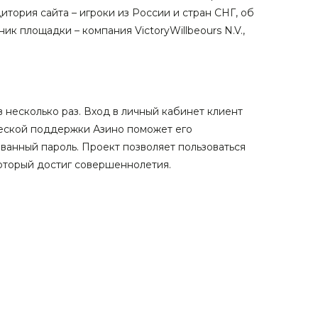
итория сайта – игроки из России и стран СНГ, об
ик площадки – компания VictoryWillbeours N.V.,
 несколько раз. Вход в личный кабинет клиент
ческой поддержки Азино поможет его
ованный пароль. Проект позволяет пользоваться
который достиг совершеннолетия.