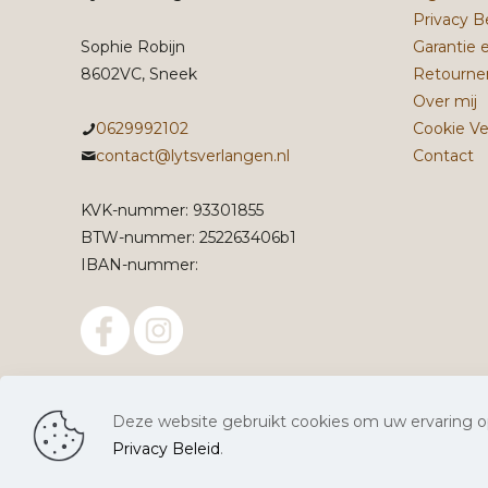
Privacy B
Sophie Robijn
Garantie 
8602VC, Sneek
Retourne
Over mij
0629992102
Cookie Ve
contact@lytsverlangen.nl
Contact
KVK-nummer: 93301855
BTW-nummer: 252263406b1
IBAN-nummer:
Deze website gebruikt cookies om uw ervaring op
Privacy Beleid
.
© Lyts Verlangen. Alle rechten voorbehouden. |
Webs