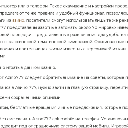
компьютер или в телефон. Такое скачивание и настройки пров
 предлагают те же правила и удобный функционал, позволяю
ьги из
азино
, посетители смогут использовать лишь те же ре
777 представлены азартные автоматы около 70 мировых изве
овой площадки. Представленные развлечения для удобства 
ты с классической тематической символикой. Оригинальные п
воинах и воительницах, жизни известных персонажей из книг
ми.
но играть в данном казино.
т Azino777 следует обратить внимание на советы, которые 
нса в Азино 777, нужно зайти на главную страницу, перейти в
всеми сохраненными опциями.
гры, бесплатные вращения и иные предложения, которые по
без смс скачать Azino777 apk mobile на телефон. Установочн
 подходит под операционную систему вашей мобилы. Игровой