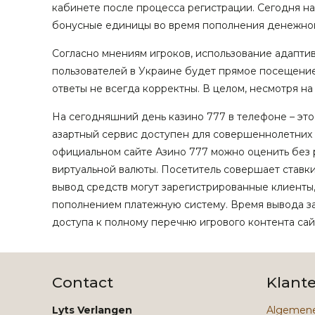
кабинете после процесса регистрации. Сегодня н
бонусные единицы во время пополнения денежного
Согласно мнениям игроков, использование адапт
пользователей в Украине будет прямое посещение 
ответы не всегда корректны. В целом, несмотря на
На сегодняшний день казино 777 в телефоне – эт
азартный сервис доступен для совершеннолетних и
официальном сайте Азино 777 можно оценить без 
виртуальной валюты. Посетитель совершает ставки
вывод средств могут зарегистрированные клиенты
пополнением платежную систему. Время вывода зав
доступа к полному перечню игрового контента сайт
Contact
Klant
Lyts Verlangen
Algemene