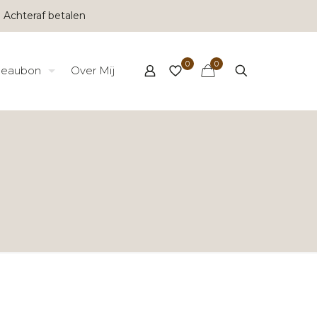
 Achteraf betalen
0
0
eaubon
Over Mij