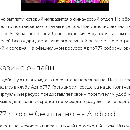
а выплату, который направится в финансовый отдел. На обра
та, что подтверждают отзывы игроков. При депонировании н
ают 50% на счет в свой День Рождения. В русскоязычном ин
телей благодаря достаточно агрессивной рекламе. Несмотря н
ций и сегодня. На официальном ресурсе Azino777 собраны о
 казино онлайн
ействуют для каждого посетителя персонально. Платные за
ались в клубе Azino777. Гость вносит средства на депозитн
Виртуальный ресурс предоставляет своим посетителям удоб
Вывод выигранных средств происходит сразу же после вериф
7 mobile бесплатно на Android
та есть возможность вписать личный промокод. А также Вы с