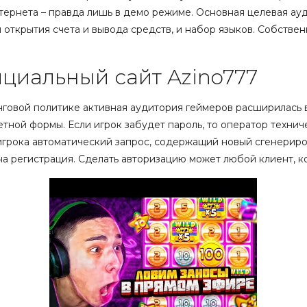
тернета – правда лишь в демо режиме. Основная целевая ауд
открытия счета и вывода средств, и набор языков. Собственн
ициальный сайт Azino777
говой политике активная аудитория геймеров расширилась в
етной формы. Если игрок забудет пароль, то оператор техни
у игрока автоматический запрос, содержащий новый сгенерир
на регистрация. Сделать авторизацию может любой клиент, 