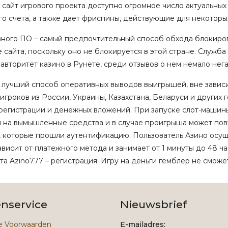
а сайт игрового проекта доступно огромное число актуальны
 счета, а также дает фриспины, действующие для некоторых
ивного ПО – самый предпочтительный способ обхода блокир
сайта, поскольку оно не блокируется в этой стране. Служба
 авторитет казино в Рунете, среди отзывов о нем немало нег
о лучший способ оперативных выводов выигрышей, вне зави
гроков из России, Украины, Казахстана, Беларуси и других
регистрации и денежных вложений. При запуске слот-машины
 на вымышленные средства и в случае проигрыша может повт
, которые прошли аутентификацию. Пользователь Азино осущ
исит от платежного метода и занимает от 1 минуты до 48 ч
а Azino777 – регистрация. Игру на деньги гемблер не сможе
enservice
Nieuwsbrief
 Voorwaarden
E-mailadres: