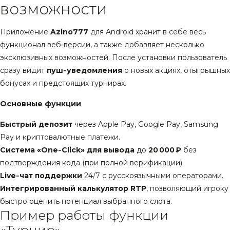
возможности
Приложение
Azino777
для Android хранит в себе весь
функционал веб‑версии, а также добавляет несколько
эксклюзивных возможностей. После установки пользователь
сразу видит
пуш‑уведомления
о новых акциях, отыгрышных
бонусах и предстоящих турнирах.
Основные функции
Быстрый депозит
через Apple Pay, Google Pay, Samsung
Pay и криптовалютные платежи.
Система «One‑Click» для вывода
до
20 000 ₽
без
подтверждения кода (при полной верификации).
Live‑чат поддержки
24/7 с русскоязычными операторами.
Интегрированный калькулятор RTP
, позволяющий игроку
быстро оценить потенциал выбранного слота.
Пример работы функции