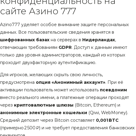
конфиденциальность на
сайте Азино 777
Azino777 уделяет особое внимание защите персональных
данных. Все пользовательские сведения хранятся в
шифрованных базах
на серверах в
Нидерландах
,
отвечающих требованиям
GDPR
. Доступ к данным имеют
только два уровня администраторов, каждый из которых
проходит двухфакторную аутентификацию.
Для игроков, желающих скрыть свою личность,
предусмотрена
опция «Анонимный аккаунт»
. При её
активации пользователь может использовать
псевдоним
вместо реального имени, а платежные операции проходят
через
криптовалютные шлюзы
(Bitcoin, Ethereum) и
анонимные электронные кошельки
(Qiwi, WebMoney).
Средний депозит через Bitcoin составляет
0,001 BTC
(примерно 2 500 ₽) и не требует предоставления банковских
реквизитов.