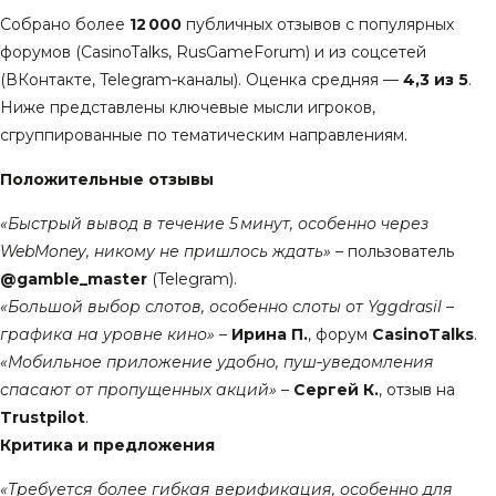
Собрано более
12 000
публичных отзывов с популярных
форумов (CasinoTalks, RusGameForum) и из соцсетей
(ВКонтакте, Telegram‑каналы). Оценка средняя —
4,3 из 5
.
Ниже представлены ключевые мысли игроков,
сгруппированные по тематическим направлениям.
Положительные отзывы
«Быстрый вывод в течение 5 минут, особенно через
WebMoney, никому не пришлось ждать»
– пользователь
@gamble_master
(Telegram).
«Большой выбор слотов, особенно слоты от Yggdrasil –
графика на уровне кино»
–
Ирина П.
, форум
CasinoTalks
.
«Мобильное приложение удобно, пуш‑уведомления
спасают от пропущенных акций»
–
Сергей К.
, отзыв на
Trustpilot
.
Критика и предложения
«Требуется более гибкая верификация, особенно для