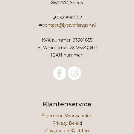
8602VC, Sneek
0629992102
contact@lytsverlangen.nl
KVK-nummer: 93301855
BTW-nummer: 252263406b1
IBAN-nummer:
Klantenservice
Algemene Voorwaarden
Privacy Beleid
Garantie en Klachten