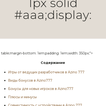
1px solid
#aaa;display:
table;margin-bottom: 1em;padding: 1em;width: 350px;”>
Содержание
Игры от ведущих разработчиков в Azino 777
Виды бонусов в Azino777
Бонусы для новых игроков в Azino777
Плюсы и минусы
Совместимость с устройствами в Azino 777