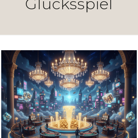
Glücksspiel