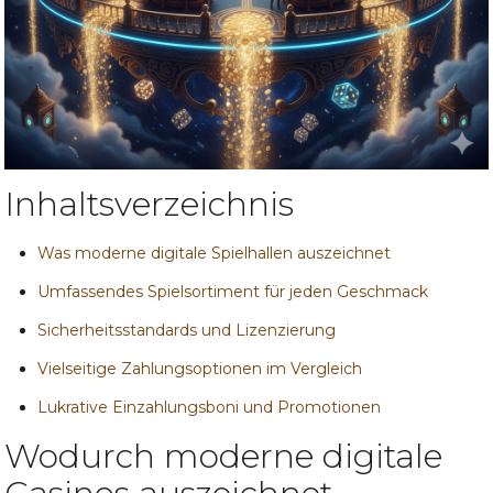
Inhaltsverzeichnis
Was moderne digitale Spielhallen auszeichnet
Umfassendes Spielsortiment für jeden Geschmack
Sicherheitsstandards und Lizenzierung
Vielseitige Zahlungsoptionen im Vergleich
Lukrative Einzahlungsboni und Promotionen
Wodurch moderne digitale