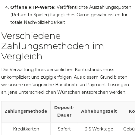
Offene RTP-Werte:
Veröffentlichte Auszahlungsquoten
(Return to Spieler) für jegliches Game gewährleisten für
totale Nachvollziehbarkeit
Verschiedene
Zahlungsmethoden im
Vergleich
Die Verwaltung Ihres persönlichen Kontostands muss
unkompliziert und zügig erfolgen. Aus diesem Grund bieten
wir unsere umfangreiche Bandbreite an Payment-Lösungen
an, jene unterschiedlichen Wünschen entsprechen werden.
Deposit-
Zahlungsmethode
Abhebungszeit
Ko
Dauer
Kreditkarten
Sofort
3-5 Werktage
Gebüh