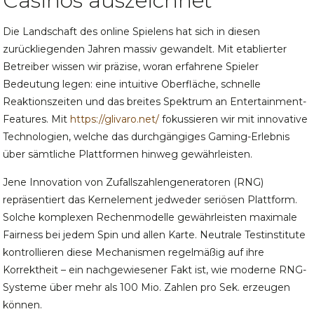
Casinos auszeichnet
Die Landschaft des online Spielens hat sich in diesen
zurückliegenden Jahren massiv gewandelt. Mit etablierter
Betreiber wissen wir präzise, woran erfahrene Spieler
Bedeutung legen: eine intuitive Oberfläche, schnelle
Reaktionszeiten und das breites Spektrum an Entertainment-
Features. Mit
https://glivaro.net/
fokussieren wir mit innovative
Technologien, welche das durchgängiges Gaming-Erlebnis
über sämtliche Plattformen hinweg gewährleisten.
Jene Innovation von Zufallszahlengeneratoren (RNG)
repräsentiert das Kernelement jedweder seriösen Plattform.
Solche komplexen Rechenmodelle gewährleisten maximale
Fairness bei jedem Spin und allen Karte. Neutrale Testinstitute
kontrollieren diese Mechanismen regelmäßig auf ihre
Korrektheit – ein nachgewiesener Fakt ist, wie moderne RNG-
Systeme über mehr als 100 Mio. Zahlen pro Sek. erzeugen
können.