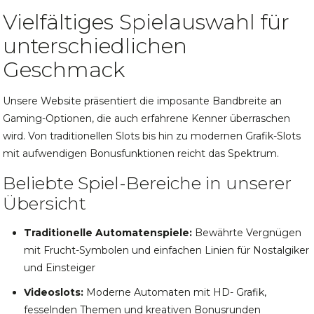
Vielfältiges Spielauswahl für
unterschiedlichen
Geschmack
Unsere Website präsentiert die imposante Bandbreite an
Gaming-Optionen, die auch erfahrene Kenner überraschen
wird. Von traditionellen Slots bis hin zu modernen Grafik-Slots
mit aufwendigen Bonusfunktionen reicht das Spektrum.
Beliebte Spiel-Bereiche in unserer
Übersicht
Traditionelle Automatenspiele:
Bewährte Vergnügen
mit Frucht-Symbolen und einfachen Linien für Nostalgiker
und Einsteiger
Videoslots:
Moderne Automaten mit HD- Grafik,
fesselnden Themen und kreativen Bonusrunden