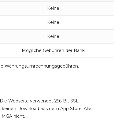
Keine
Keine
Keine
Mögliche Gebühren der Bank
liche Währungsumrechnungsgebühren.
Die Webseite verwendet 256-Bit SSL-
gt keinen Download aus dem App Store. Alle
i MGA nicht.