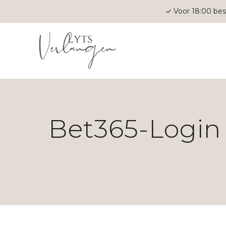
✓ Voor 18:00 bes
Bet365-Login 