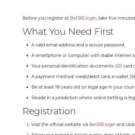
Before you register at
Bet365 login
, take five minute
What You Need First
A valid email address and a secure password.
A smartphone or computer with stable internet a
Your personal identification documents (ID card or
A payment method: credit/debit card, e-wallet (Skril
Be at least 18 years old (or legal age in your count
Reside in a jurisdiction where online betting is leg
Registration
Visit the official website via
Bet365 login
and click