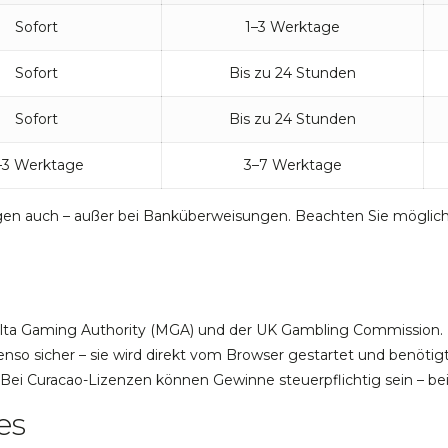
Sofort
1–3 Werktage
Sofort
Bis zu 24 Stunden
Sofort
Bis zu 24 Stunden
–3 Werktage
3–7 Werktage
lungen auch – außer bei Banküberweisungen. Beachten Sie mög
alta Gaming Authority (MGA) und der UK Gambling Commission. 
enso sicher – sie wird direkt vom Browser gestartet und benöti
: Bei Curacao-Lizenzen können Gewinne steuerpflichtig sein – be
es