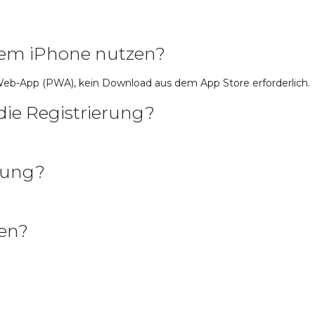
dem iPhone nutzen?
e Web-App (PWA), kein Download aus dem App Store erforderlich.
 die Registrierung?
lung?
en?