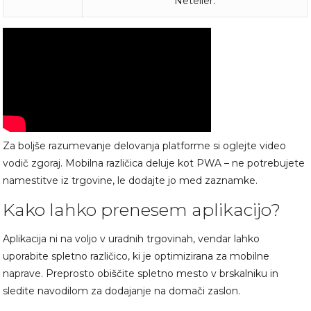
Neteller.
Za boljše razumevanje delovanja platforme si oglejte video
vodič zgoraj. Mobilna različica deluje kot PWA – ne potrebujete
namestitve iz trgovine, le dodajte jo med zaznamke.
Kako lahko prenesem aplikacijo?
Aplikacija ni na voljo v uradnih trgovinah, vendar lahko
uporabite spletno različico, ki je optimizirana za mobilne
naprave. Preprosto obiščite spletno mesto v brskalniku in
sledite navodilom za dodajanje na domači zaslon.