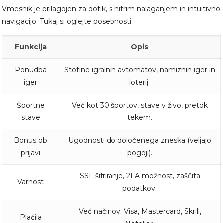
Vmesnik je prilagojen za dotik, s hitrim nalaganjem in intuitivno
navigacijo. Tukaj si oglejte posebnosti:
Funkcija
Opis
Ponudba
Stotine igralnih avtomatov, namiznih iger in
iger
loterij.
Športne
Več kot 30 športov, stave v živo, pretok
stave
tekem.
Bonus ob
Ugodnosti do določenega zneska (veljajo
prijavi
pogoji).
SSL šifriranje, 2FA možnost, zaščita
Varnost
podatkov.
Več načinov: Visa, Mastercard, Skrill,
Plačila