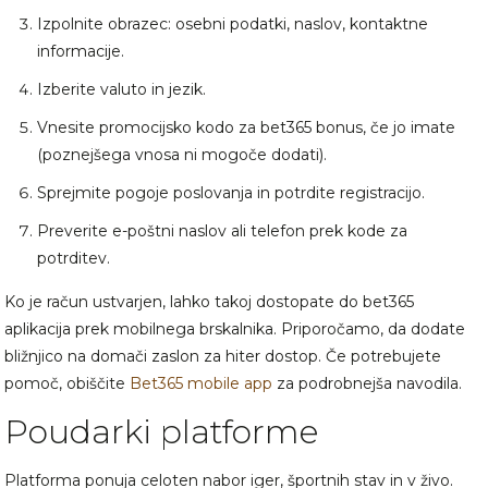
Izpolnite obrazec: osebni podatki, naslov, kontaktne
informacije.
Izberite valuto in jezik.
Vnesite promocijsko kodo za bet365 bonus, če jo imate
(poznejšega vnosa ni mogoče dodati).
Sprejmite pogoje poslovanja in potrdite registracijo.
Preverite e-poštni naslov ali telefon prek kode za
potrditev.
Ko je račun ustvarjen, lahko takoj dostopate do bet365
aplikacija prek mobilnega brskalnika. Priporočamo, da dodate
bližnjico na domači zaslon za hiter dostop. Če potrebujete
pomoč, obiščite
Bet365 mobile app
za podrobnejša navodila.
Poudarki platforme
Platforma ponuja celoten nabor iger, športnih stav in v živo.