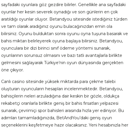
sayfadaki oyunlara göz gezdire bilirler. Genellikle ana sayfadaki
oyunlar her kesin severek oynadığı ve son günlerin en çok
aratıldığı oyunlar oluyor. Betandyou sitesinde istediğiniz türden
ve tam olarak aradığınız oyunu bulacağınızdan emin ola
bilirsiniz. Oyunu bulduktan sonra oyunu oyna tuşuna basarak ve
bahis miktarı belirleyerek oyuna başlaya bilirsiniz. Betandyou,
oyunculara bir dizi birinci sınıf ödeme yöntemi sunarak,
oyunlarının sorunsuz olmasını ve bazı tatlı avantajlarla birlikte
gelmesini sağlayarak Türkiye’nin oyun dünyasında gerçekten
öne çıkıyor.
Canlı casino sitesinde yüksek miktarda para çekme talebi
oluşturan oyuncuların hesapları incelenmektedir. Betandyou,
bahisçilerin neleri arzuladığına dair keskin bir gözle, oldukça
rekabetçi oranlarla birlikte geniş bir bahis fırsatları yelpazesi
sunarak, çevrimiçi spor bahisleri arasında hızla yer ediniyor. Bu
adımları tamamladığınızda, BetAndYou’daki geniş oyun
seçeneklerini keşfetmeye hazır olacaksınız. Yeni hesabınızla her