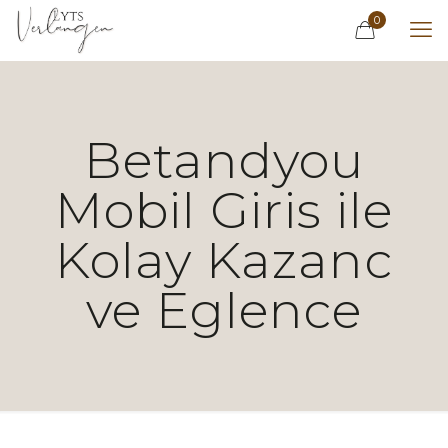
0
Betandyou
Mobil Giris ile
Kolay Kazanс
ve Eglence