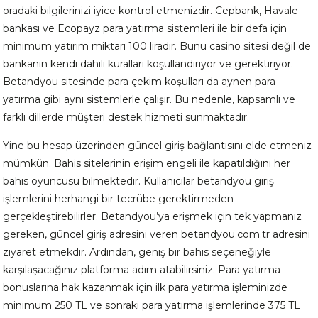
oradaki bilgilerinizi iyice kontrol etmenizdir. Cepbank, Havale
bankası ve Ecopayz para yatırma sistemleri ile bir defa için
minimum yatırım miktarı 100 liradır. Bunu casino sitesi değil de
bankanın kendi dahili kuralları koşullandırıyor ve gerektiriyor.
Betandyou sitesinde para çekim koşulları da aynen para
yatırma gibi aynı sistemlerle çalışır. Bu nedenle, kapsamlı ve
farklı dillerde müşteri destek hizmeti sunmaktadır.
Yine bu hesap üzerinden güncel giriş bağlantısını elde etmeniz
mümkün. Bahis sitelerinin erişim engeli ile kapatıldığını her
bahis oyuncusu bilmektedir. Kullanıcılar betandyou giriş
işlemlerini herhangi bir tecrübe gerektirmeden
gerçekleştirebilirler. Betandyou’ya erişmek için tek yapmanız
gereken, güncel giriş adresini veren betandyou.com.tr adresini
ziyaret etmekdir. Ardından, geniş bir bahis seçeneğiyle
karşılaşacağınız platforma adım atabilirsiniz. Para yatırma
bonuslarına hak kazanmak için ilk para yatırma işleminizde
minimum 250 TL ve sonraki para yatırma işlemlerinde 375 TL