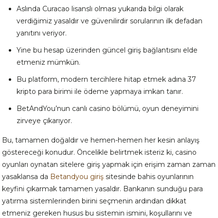
Aslında Curacao lisanslı olması yukarıda bilgi olarak
verdiğimiz yasaldır ve güvenilirdir sorularının ilk defadan
yanıtını veriyor.
Yine bu hesap üzerinden güncel giriş bağlantısını elde
etmeniz mümkün.
Bu platform, modern tercihlere hitap etmek adına 37
kripto para birimi ile ödeme yapmaya imkan tanır.
BetAndYou’nun canlı casino bölümü, oyun deneyimini
zirveye çıkarıyor.
Bu, tamamen doğaldır ve hemen-hemen her kesin anlayış
göstereceği konudur. Öncelikle belirtmek isteriz ki, casino
oyunları oynatan sitelere giriş yapmak için erişim zaman zaman
yasaklansa da
Betandyou giriş
sitesinde bahis oyunlarının
keyfini çıkarmak tamamen yasaldır. Bankanın sunduğu para
yatırma sistemlerinden birini seçmenin ardından dikkat
etmeniz gereken husus bu sistemin ismini, koşullarını ve