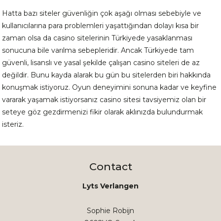
Hatta bazı siteler güvenliğin çok aşağı olması sebebiyle ve
kullanıcılarına para problemleri yaşattığından dolayı kısa bir
zaman olsa da casino sitelerinin Türkiyede yasaklanması
sonucuna bile varılma sebepleridir. Ancak Türkiyede tam
güvenli, lisanslı ve yasal şekilde çalışan casino siteleri de az
değildir. Bunu kayda alarak bu gün bu sitelerden biri hakkında
konuşmak istiyoruz. Oyun deneyimini sonuna kadar ve keyfine
vararak yaşamak istiyorsanız casino sitesi tavsiyemiz olan bir
seteye göz gezdirmenizi fikir olarak aklınızda bulundurmak
isteriz.
Contact
Lyts Verlangen
Sophie Robijn