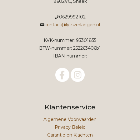
8602VC, Sneek
0629992102
contact@lytsverlangen.nl
KVK-nummer: 93301855
BTW-nummer: 252263406b1
IBAN-nummer:
Klantenservice
Algemene Voorwaarden
Privacy Beleid
Garantie en Klachten