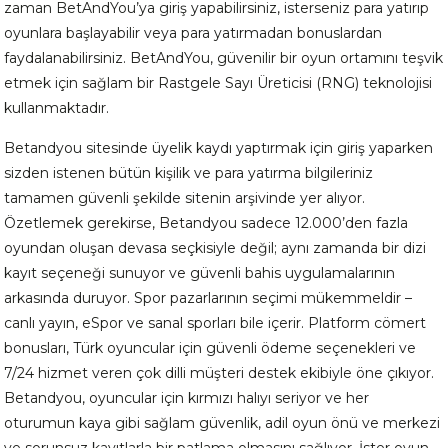
zaman BetAndYou’ya giriş yapabilirsiniz, isterseniz para yatırıp
oyunlara başlayabilir veya para yatırmadan bonuslardan
faydalanabilirsiniz. BetAndYou, güvenilir bir oyun ortamını teşvik
etmek için sağlam bir Rastgele Sayı Üreticisi (RNG) teknolojisi
kullanmaktadır.
Betandyou sitesinde üyelik kaydı yaptırmak için giriş yaparken
sizden istenen bütün kişilik ve para yatırma bilgileriniz
tamamen güvenli şekilde sitenin arşivinde yer alıyor.
Özetlemek gerekirse, Betandyou sadece 12.000’den fazla
oyundan oluşan devasa seçkisiyle değil; aynı zamanda bir dizi
kayıt seçeneği sunuyor ve güvenli bahis uygulamalarının
arkasında duruyor. Spor pazarlarının seçimi mükemmeldir –
canlı yayın, eSpor ve sanal sporları bile içerir. Platform cömert
bonusları, Türk oyuncular için güvenli ödeme seçenekleri ve
7/24 hizmet veren çok dilli müşteri destek ekibiyle öne çıkıyor.
Betandyou, oyuncular için kırmızı halıyı seriyor ve her
oturumun kaya gibi sağlam güvenlik, adil oyun önü ve merkezi