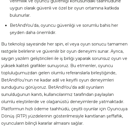
verimlilik ve oyuncu güvenliği konusundaki taahhüdüne
uygun olarak güvenli ve özel bir oyun ortamına katkıda
bulunurlar.
BetAndYou’da, oyuncu güvenliği ve sorumlu bahis her
şeyden daha önemlidir.
Bu teknoloji sayesinde her spin, el veya oyun sonucu tamamen
rastgele belirlenir ve güvenilir bir oyun deneyimi sunar. Ayrıca,
saygın yazılım geliştiricileri ile iş birliği yaparak sorunsuz oyun ve
yüksek kaliteli grafikler sunuyoruz. Bu etmenler, oyuncu
topluluğumuzdan gelen olumlu referanslarla birleştiğinde,
BetAndYou’nun ne kadar adil ve keyifli oyun deneyimleri
sunduğunu görüyoruz. BetAndYou’da adil oyunların
sunulduğunun kanıtı, kullanıcılarımız tarafından paylaşılan
olumlu eleştirilerde ve olağanüstü deneyimlerde yatmaktadır.
Platformun hızlı ödeme taahhüdü, çeşitli oyunlar için Oyuncuya
Dönüş (RTP) yüzdelerinin gösterilmesiyle kanıtlanan şeffaflık,
oyuncuların bilinçli kararlar almasını sağlar.