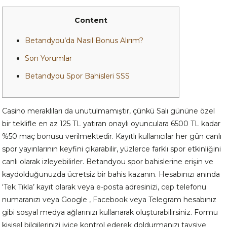
Content
Betandyou’da Nasıl Bonus Alırım?
Son Yorumlar
Betandyou Spor Bahisleri SSS
Casino meraklıları da unutulmamıştır, çünkü Salı gününe özel
bir teklifle en az 125 TL yatıran onaylı oyunculara 6500 TL kadar
%50 maç bonusu verilmektedir. Kayıtlı kullanıcılar her gün canlı
spor yayınlarının keyfini çıkarabilir, yüzlerce farklı spor etkinliğini
canlı olarak izleyebilirler. Betandyou spor bahislerine erişin ve
kaydolduğunuzda ücretsiz bir bahis kazanın. Hesabınızı anında
‘Tek Tıkla’ kayıt olarak veya e-posta adresinizi, cep telefonu
numaranızı veya Google , Facebook veya Telegram hesabınız
gibi sosyal medya ağlarınızı kullanarak oluşturabilirsiniz. Formu
kişisel bilgilerinizi iyice kontrol ederek doldurmanızı tavsiye