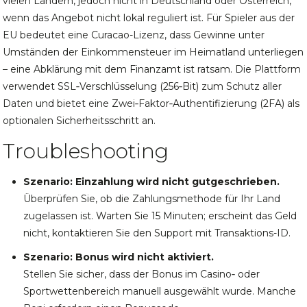
vielen Ländern, jedoch nicht in Deutschland oder Österreich,
wenn das Angebot nicht lokal reguliert ist. Für Spieler aus der
EU bedeutet eine Curacao-Lizenz, dass Gewinne unter
Umständen der Einkommensteuer im Heimatland unterliegen
– eine Abklärung mit dem Finanzamt ist ratsam. Die Plattform
verwendet SSL‑Verschlüsselung (256‑Bit) zum Schutz aller
Daten und bietet eine Zwei‑Faktor‑Authentifizierung (2FA) als
optionalen Sicherheitsschritt an.
Troubleshooting
Szenario: Einzahlung wird nicht gutgeschrieben.
Überprüfen Sie, ob die Zahlungsmethode für Ihr Land
zugelassen ist. Warten Sie 15 Minuten; erscheint das Geld
nicht, kontaktieren Sie den Support mit Transaktions-ID.
Szenario: Bonus wird nicht aktiviert.
Stellen Sie sicher, dass der Bonus im Casino‑ oder
Sportwettenbereich manuell ausgewählt wurde. Manche