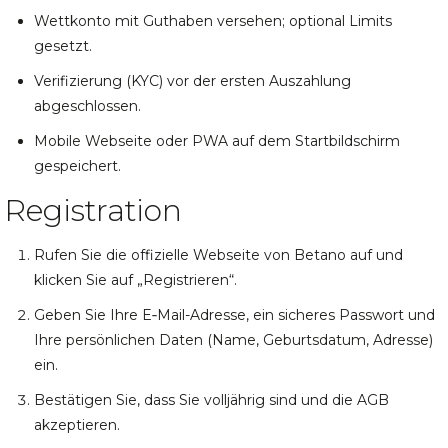
Wettkonto mit Guthaben versehen; optional Limits
gesetzt.
Verifizierung (KYC) vor der ersten Auszahlung
abgeschlossen.
Mobile Webseite oder PWA auf dem Startbildschirm
gespeichert.
Registration
Rufen Sie die offizielle Webseite von Betano auf und
klicken Sie auf „Registrieren“.
Geben Sie Ihre E‑Mail-Adresse, ein sicheres Passwort und
Ihre persönlichen Daten (Name, Geburtsdatum, Adresse)
ein.
Bestätigen Sie, dass Sie volljährig sind und die AGB
akzeptieren.