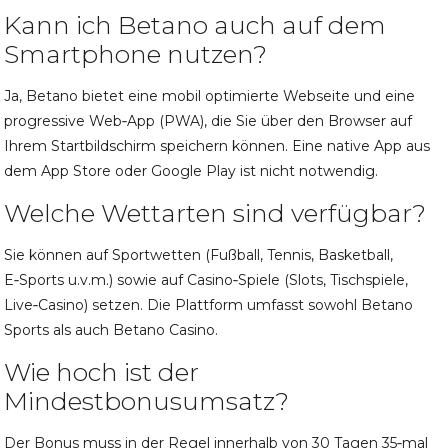
Kann ich Betano auch auf dem
Smartphone nutzen?
Ja, Betano bietet eine mobil optimierte Webseite und eine
progressive Web‑App (PWA), die Sie über den Browser auf
Ihrem Startbildschirm speichern können. Eine native App aus
dem App Store oder Google Play ist nicht notwendig.
Welche Wettarten sind verfügbar?
Sie können auf Sportwetten (Fußball, Tennis, Basketball,
E‑Sports u.v.m.) sowie auf Casino‑Spiele (Slots, Tischspiele,
Live‑Casino) setzen. Die Plattform umfasst sowohl Betano
Sports als auch Betano Casino.
Wie hoch ist der
Mindestbonusumsatz?
Der Bonus muss in der Regel innerhalb von 30 Tagen 35‑mal