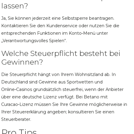
lassen?
Ja, Sie können jederzeit eine Selbstsperre beantragen.
Kontaktieren Sie den Kundenservice oder nutzen Sie die
entsprechenden Funktionen im Konto‑Menü unter
„Verantwortungsvolles Spielen“.
Welche Steuerpflicht besteht bei
Gewinnen?
Die Steuerpflicht hängt von Ihrem Wohnsitzland ab. In
Deutschland sind Gewinne aus Sportwetten und
Online‑Casinos grundsätzlich steuerfrei, wenn der Anbieter
über eine deutsche Lizenz verfügt. Bei Betano mit
Curacao‑Lizenz müssen Sie Ihre Gewinne möglicherweise in
Ihrer Steuererklärung angeben; konsultieren Sie einen
Steuerberater.
Pro Tips