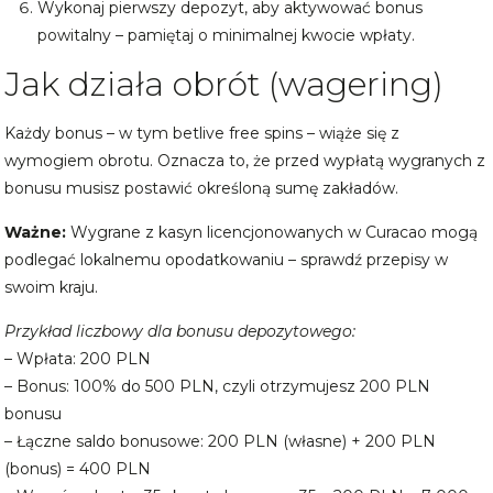
Wykonaj pierwszy depozyt, aby aktywować bonus
powitalny – pamiętaj o minimalnej kwocie wpłaty.
Jak działa obrót (wagering)
Każdy bonus – w tym betlive free spins – wiąże się z
wymogiem obrotu. Oznacza to, że przed wypłatą wygranych z
bonusu musisz postawić określoną sumę zakładów.
Ważne:
Wygrane z kasyn licencjonowanych w Curacao mogą
podlegać lokalnemu opodatkowaniu – sprawdź przepisy w
swoim kraju.
Przykład liczbowy dla bonusu depozytowego:
– Wpłata: 200 PLN
– Bonus: 100% do 500 PLN, czyli otrzymujesz 200 PLN
bonusu
– Łączne saldo bonusowe: 200 PLN (własne) + 200 PLN
(bonus) = 400 PLN