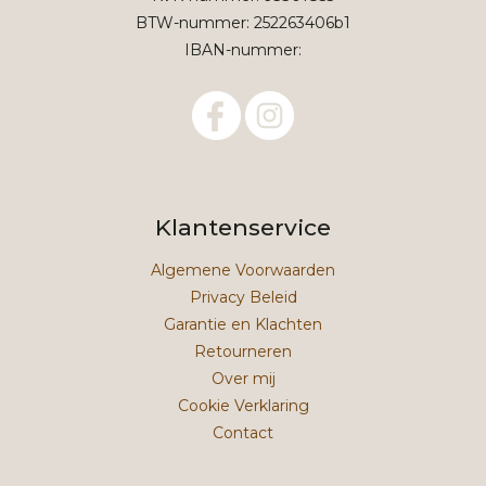
BTW-nummer: 252263406b1
IBAN-nummer:
Klantenservice
Algemene Voorwaarden
Privacy Beleid
Garantie en Klachten
Retourneren
Over mij
Cookie Verklaring
Contact