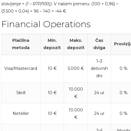
stavljenje × (1 – RTP/100))
. V našem primeru: (100 × 0,96) –
(3.500 × 0,04) = 96 – 140 = -44 €.
Financial Operations
Plačilna
Min.
Maks.
Čas
Provizij
metoda
depozit
depozit
dviga
1–3
Visa/Mastercard
10 €
5.000 €
delovnih
0 %
dni
10.000
Skrill
10 €
24 ur
0 %
€
10.000
Neteller
10 €
24 ur
0 %
€
2–5
Morda