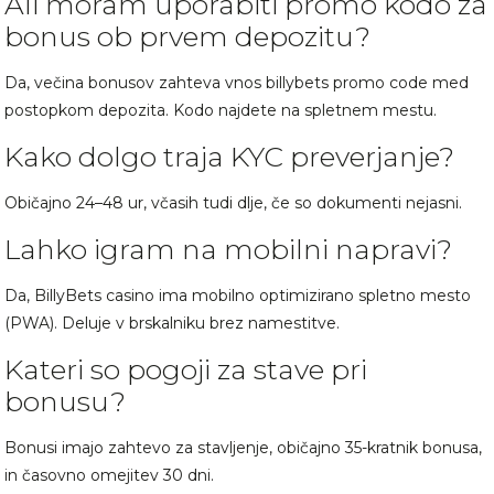
Ali moram uporabiti promo kodo za
bonus ob prvem depozitu?
Da, večina bonusov zahteva vnos billybets promo code med
postopkom depozita. Kodo najdete na spletnem mestu.
Kako dolgo traja KYC preverjanje?
Običajno 24–48 ur, včasih tudi dlje, če so dokumenti nejasni.
Lahko igram na mobilni napravi?
Da, BillyBets casino ima mobilno optimizirano spletno mesto
(PWA). Deluje v brskalniku brez namestitve.
Kateri so pogoji za stave pri
bonusu?
Bonusi imajo zahtevo za stavljenje, običajno 35-kratnik bonusa,
in časovno omejitev 30 dni.