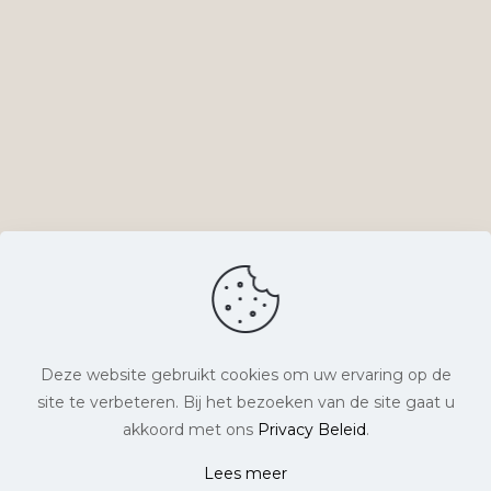
Deze website gebruikt cookies om uw ervaring op de
site te verbeteren. Bij het bezoeken van de site gaat u
© Lyts Verlangen. Alle rechten voorbehouden. |
akkoord met ons
Privacy Beleid
.
Website laten maken
door Chuck's |
Lees meer