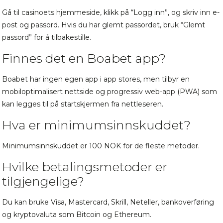
Gå til casinoets hjemmeside, klikk på “Logg inn”, og skriv inn e-
post og passord. Hvis du har glemt passordet, bruk “Glemt
passord” for å tilbakestille.
Finnes det en Boabet app?
Boabet har ingen egen app i app stores, men tilbyr en
mobiloptimalisert nettside og progressiv web-app (PWA) som
kan legges til på startskjermen fra nettleseren.
Hva er minimumsinnskuddet?
Minimumsinnskuddet er 100 NOK for de fleste metoder.
Hvilke betalingsmetoder er
tilgjengelige?
Du kan bruke Visa, Mastercard, Skrill, Neteller, bankoverføring
og kryptovaluta som Bitcoin og Ethereum.