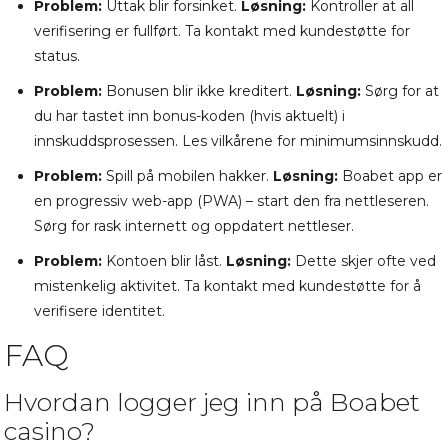
Problem:
Uttak blir forsinket.
Løsning:
Kontroller at all
verifisering er fullført. Ta kontakt med kundestøtte for
status.
Problem:
Bonusen blir ikke kreditert.
Løsning:
Sørg for at
du har tastet inn bonus-koden (hvis aktuelt) i
innskuddsprosessen. Les vilkårene for minimumsinnskudd.
Problem:
Spill på mobilen hakker.
Løsning:
Boabet app er
en progressiv web-app (PWA) – start den fra nettleseren.
Sørg for rask internett og oppdatert nettleser.
Problem:
Kontoen blir låst.
Løsning:
Dette skjer ofte ved
mistenkelig aktivitet. Ta kontakt med kundestøtte for å
verifisere identitet.
FAQ
Hvordan logger jeg inn på Boabet
casino?