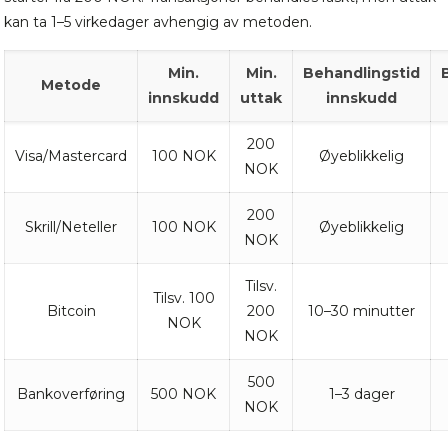
kan ta 1–5 virkedager avhengig av metoden.
Min.
Min.
Behandlingstid
Metode
innskudd
uttak
innskudd
200
Visa/Mastercard
100 NOK
Øyeblikkelig
NOK
200
Skrill/Neteller
100 NOK
Øyeblikkelig
NOK
Tilsv.
Tilsv. 100
Bitcoin
200
10–30 minutter
NOK
NOK
500
Bankoverføring
500 NOK
1–3 dager
NOK