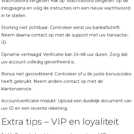
Wachtwoord vergeten: Klik op ‘Wachtwoord vergeten’ op de
inlogpagina en volg de instructies om een nieuw wachtwoord
in te stellen.
Storting niet zichtbaar: Controleer eerst uw bankafschrift.
Neem daarna contact op met de support met uw transactie-
ID.
Opname vertraagd: Verificatie kan 24-48 uur duren. Zorg dat
uw account volledig geverifieerd is.
Bonus niet gecrediteerd: Controleer of u de juiste bonuscodes
heeft gebruikt. Neem anders contact op met de
klantenservice.
Accountverificatie mislukt: Upload een duidelijk document van
uw ID en een recente rekening.
Extra tips – VIP en loyaliteit