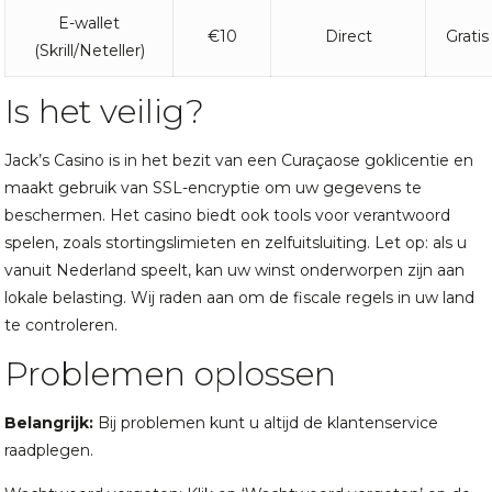
E-wallet
€10
Direct
Gratis
(Skrill/Neteller)
Is het veilig?
Jack’s Casino is in het bezit van een Curaçaose goklicentie en
maakt gebruik van SSL-encryptie om uw gegevens te
beschermen. Het casino biedt ook tools voor verantwoord
spelen, zoals stortingslimieten en zelfuitsluiting. Let op: als u
vanuit Nederland speelt, kan uw winst onderworpen zijn aan
lokale belasting. Wij raden aan om de fiscale regels in uw land
te controleren.
Problemen oplossen
Belangrijk:
Bij problemen kunt u altijd de klantenservice
raadplegen.