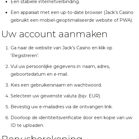
Een stabiele internetverbinding.
Een apparaat met een up-to-date browser (Jack’s Casino
gebruikt een mobiel-geoptimaliseerde website of PWA).
Uw account aanmaken
Ga naar de website van Jack’s Casino en klik op
‘Registreren’.
Vul uw persoonlijke gegevens in: naam, adres,
geboortedatum en e-mail.
Kies een gebruikersnaam en wachtwoord.
Selecteer uw gewenste valuta (bijv. EUR).
Bevestig uw e-mailadres via de ontvangen link.
Doorloop de identiteitsverificatie door een kopie van uw
ID te uploaden.