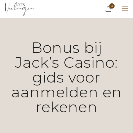
0
Bonus bij
Jack’s Casino:
gids voor
aanmelden en
rekenen