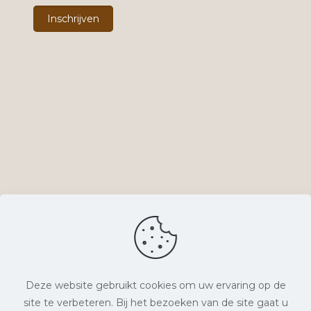
Deze website gebruikt cookies om uw ervaring op de
site te verbeteren. Bij het bezoeken van de site gaat u