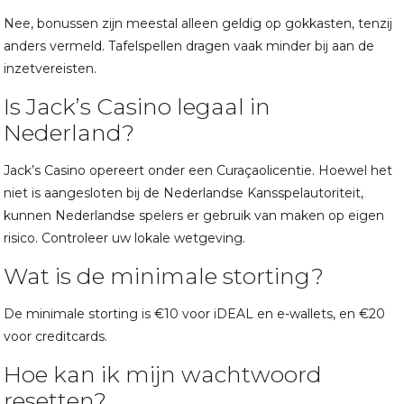
Nee, bonussen zijn meestal alleen geldig op gokkasten, tenzij
anders vermeld. Tafelspellen dragen vaak minder bij aan de
inzetvereisten.
Is Jack’s Casino legaal in
Nederland?
Jack’s Casino opereert onder een Curaçaolicentie. Hoewel het
niet is aangesloten bij de Nederlandse Kansspelautoriteit,
kunnen Nederlandse spelers er gebruik van maken op eigen
risico. Controleer uw lokale wetgeving.
Wat is de minimale storting?
De minimale storting is €10 voor iDEAL en e-wallets, en €20
voor creditcards.
Hoe kan ik mijn wachtwoord
resetten?