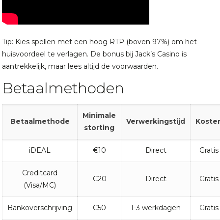
Tip: Kies spellen met een hoog RTP (boven 97%) om het
huisvoordeel te verlagen. De bonus bij Jack’s Casino is
aantrekkelijk, maar lees altijd de voorwaarden.
Betaalmethoden
Minimale
Betaalmethode
Verwerkingstijd
Koste
storting
iDEAL
€10
Direct
Gratis
Creditcard
€20
Direct
Gratis
(Visa/MC)
Bankoverschrijving
€50
1-3 werkdagen
Gratis