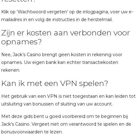
Klik op ‘Wachtwoord vergeten’ op de inlogpagina, voer uw e-
mailadres in en volg de instructies in de herstelmail.
Zijn er kosten aan verbonden voor
opnames?
Nee, Jack’s Casino brengt geen kosten in rekening voor
opnames. Uw eigen bank kan echter transactiekosten
rekenen.
Kan ik met een VPN spelen?
Het gebruik van een VPN is niet toegestaan en kan leiden tot
uitsluiting van bonussen of sluiting van uw account.
Met deze gids bent u goed voorbereid om te beginnen bij
Jack’s Casino. Vergeet niet om verantwoord te spelen en de
bonusvoorwaarden te lezen.