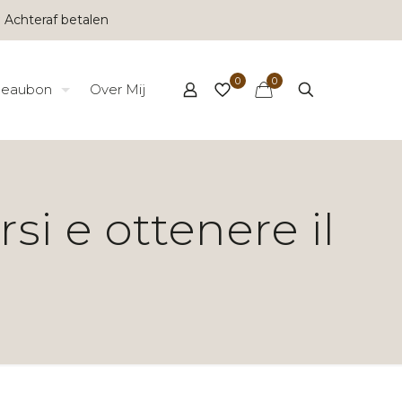
 Achteraf betalen
0
0
eaubon
Over Mij
si e ottenere il