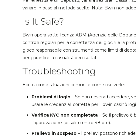
Per effettuare un deposito, vai alla sezione “Cassa”, s
variare in base al metodo scelto. Nota: Bwin non addeb
Is It Safe?
Bwin opera sotto licenza ADM (Agenzia delle Dogane e d
controlli regolari per la correttezza dei giochi e la pro
gioco responsabile con strumenti come limiti di deposit
per garantire la casualità dei risultati.
Troubleshooting
Ecco alcune situazioni comuni e come risolverle:
Problemi di login
– Se non riesci ad accedere, ver
usare le credenziali corrette per il bwin casinò logi
Verifica KYC non completata
– Se il prelievo è 
l’approvazione (di solito entro 48 ore).
Prelievo in sospeso
– I prelievi possono richieder