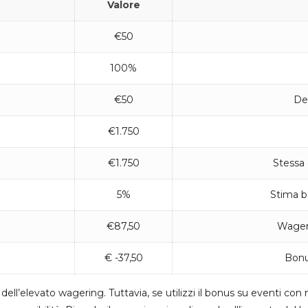
Valore
€50
100%
€50
De
€1.750
€1.750
Stessa 
5%
Stima b
€87,50
Wageri
€ -37,50
Bonu
dell’elevato wagering. Tuttavia, se utilizzi il bonus su eventi con