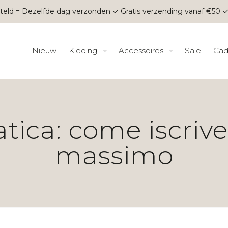
teld = Dezelfde dag verzonden ✓ Gratis verzending vanaf €50 ✓
Nieuw
Kleding
Accessoires
Sale
Cad
ica: come iscriver
massimo