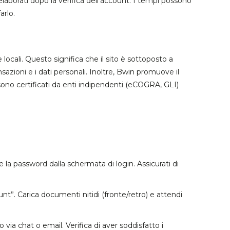
elaborati dopo la verifica dell’account. I tempi possono
arlo.
ocali. Questo significa che il sito è sottoposto a
nsazioni e i dati personali. Inoltre, Bwin promuove il
 sono certificati da enti indipendenti (eCOGRA, GLI)
 la password dalla schermata di login. Assicurati di
ount”. Carica documenti nitidi (fronte/retro) e attendi
o via chat o email. Verifica di aver soddisfatto i