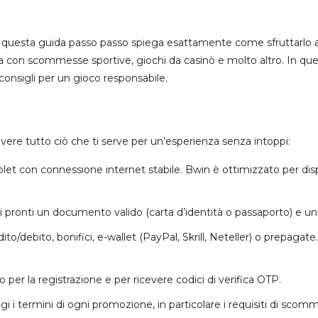
 questa guida passo passo spiega esattamente come sfruttarlo al
con scommesse sportive, giochi da casinò e molto altro. In quest
i consigli per un gioco responsabile.
vere tutto ciò che ti serve per un’esperienza senza intoppi:
et con connessione internet stabile. Bwin è ottimizzato per dis
eni pronti un documento valido (carta d’identità o passaporto) e u
dito/debito, bonifici, e-wallet (PayPal, Skrill, Neteller) o prepagat
 per la registrazione e per ricevere codici di verifica OTP.
i i termini di ogni promozione, in particolare i requisiti di sco