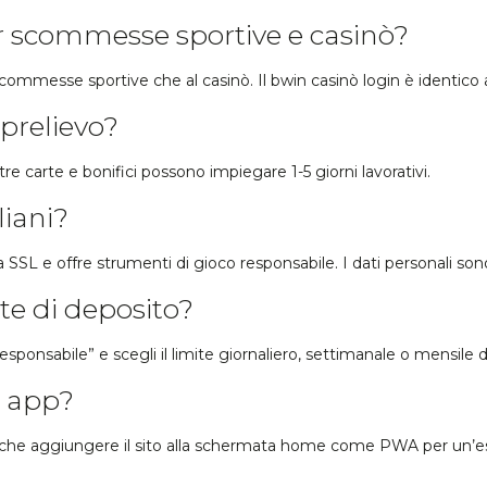
er scommesse sportive e casinò?
commesse sportive che al casinò. Il bwin casinò login è identico a
prelievo?
tre carte e bonifici possono impiegare 1-5 giorni lavorativi.
liani?
a SSL e offre strumenti di gioco responsabile. I dati personali so
e di deposito?
esponsabile” e scegli il limite giornaliero, settimanale o mensile 
a app?
anche aggiungere il sito alla schermata home come PWA per un’es