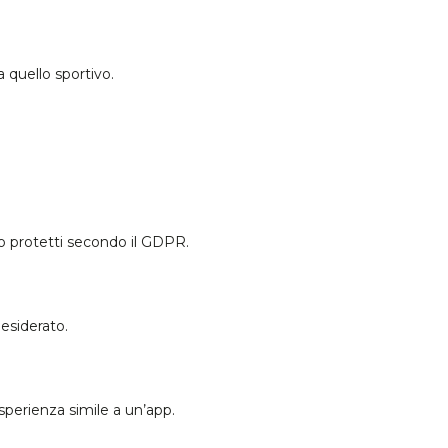
 quello sportivo.
no protetti secondo il GDPR.
desiderato.
perienza simile a un’app.