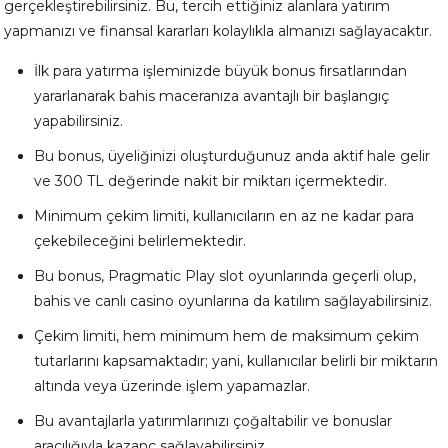
gerçekleştirebilirsiniz. Bu, tercih ettiğiniz alanlara yatırım
yapmanızı ve finansal kararları kolaylıkla almanızı sağlayacaktır.
İlk para yatırma işleminizde büyük bonus fırsatlarından
yararlanarak bahis maceranıza avantajlı bir başlangıç
yapabilirsiniz.
Bu bonus, üyeliğinizi oluşturduğunuz anda aktif hale gelir
ve 300 TL değerinde nakit bir miktarı içermektedir.
Minimum çekim limiti, kullanıcıların en az ne kadar para
çekebileceğini belirlemektedir.
Bu bonus, Pragmatic Play slot oyunlarında geçerli olup,
bahis ve canlı casino oyunlarına da katılım sağlayabilirsiniz.
Çekim limiti, hem minimum hem de maksimum çekim
tutarlarını kapsamaktadır; yani, kullanıcılar belirli bir miktarın
altında veya üzerinde işlem yapamazlar.
Bu avantajlarla yatırımlarınızı çoğaltabilir ve bonuslar
aracılığıyla kazanç sağlayabilirsiniz.