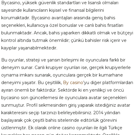
Bycasino, yüksek güvenlik standartları ve lisanslı olmaları
sayesinde kullanıcıların kişisel ve finansal bilgilerini
korumaktadır. Bycasino avantajları arasında geniş bahis
seçenekleri, kullanıcıya özel bonuslar ve canlı bahis fırsatları
bulunmaktadır. Ancak, bahis yaparken dikkatli olmak ve bütçeyi
kontrol altında tutmak önemlidir; çünkü bahisler risk içerir ve
kayıplar yaşanabilmektedir.
Bu oyunlar, strateji ve şansın birleşimi ile oyunculara farklı bir
deneyim sunar. Canlı krupiyer oyunları ise, gerçek krupiyerlerle
oynama imkanı sunarak, oyunculara gerçek bir kumarhane
deneyimi yaşatır. Bu çeşitlilik,
By casino
’yu diğer platformlardan
ayıran önemli bir faktördür. Sektörde ki en yenilikçi ve öncü
bycasino son güncellemesi ile oyunculara avatar seçenekleri
sunmuştur. Profil sekmesinden giriş yaparak istediğiniz avatar
karakteresini seçip tarzınızı belirleyebilirsiniz. 2014 yılından
başlayarak çok çeşitli bahis sitelerinde editörlük görevini
üstlenmiştir. Ek olarak online casino oyunları ile ilgili Türkçe