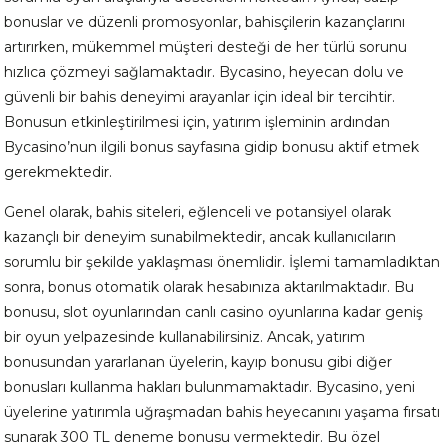
bonuslar ve düzenli promosyonlar, bahisçilerin kazançlarını
artırırken, mükemmel müşteri desteği de her türlü sorunu
hızlıca çözmeyi sağlamaktadır. Bycasino, heyecan dolu ve
güvenli bir bahis deneyimi arayanlar için ideal bir tercihtir.
Bonusun etkinleştirilmesi için, yatırım işleminin ardından
Bycasino’nun ilgili bonus sayfasına gidip bonusu aktif etmek
gerekmektedir.
Genel olarak, bahis siteleri, eğlenceli ve potansiyel olarak
kazançlı bir deneyim sunabilmektedir, ancak kullanıcıların
sorumlu bir şekilde yaklaşması önemlidir. İşlemi tamamladıktan
sonra, bonus otomatik olarak hesabınıza aktarılmaktadır. Bu
bonusu, slot oyunlarından canlı casino oyunlarına kadar geniş
bir oyun yelpazesinde kullanabilirsiniz. Ancak, yatırım
bonusundan yararlanan üyelerin, kayıp bonusu gibi diğer
bonusları kullanma hakları bulunmamaktadır. Bycasino, yeni
üyelerine yatırımla uğraşmadan bahis heyecanını yaşama fırsatı
sunarak 300 TL deneme bonusu vermektedir. Bu özel