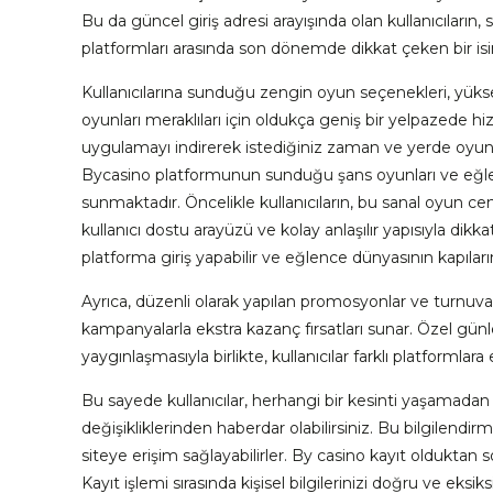
Bu da güncel giriş adresi arayışında olan kullanıcıları
platformları arasında son dönemde dikkat çeken bir isi
Kullanıcılarına sunduğu zengin oyun seçenekleri, yüksek
oyunları meraklıları için oldukça geniş bir yelpazede hi
uygulamayı indirerek istediğiniz zaman ve yerde oyun 
Bycasino platformunun sunduğu şans oyunları ve eğlence
sunmaktadır. Öncelikle kullanıcıların, bu sanal oyun c
kullanıcı dostu arayüzü ve kolay anlaşılır yapısıyla dikka
platforma giriş yapabilir ve eğlence dünyasının kapılarını
Ayrıca, düzenli olarak yapılan promosyonlar ve turnuval
kampanyalarla ekstra kazanç fırsatları sunar. Özel günle
yaygınlaşmasıyla birlikte, kullanıcılar farklı platformla
Bu sayede kullanıcılar, herhangi bir kesinti yaşamadan 
değişikliklerinden haberdar olabilirsiniz. Bu bilgilen
siteye erişim sağlayabilirler. By casino kayıt olduktan
Kayıt işlemi sırasında kişisel bilgilerinizi doğru ve eksi