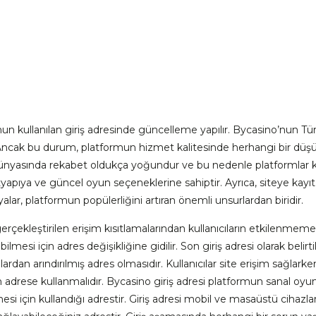
un kullanılan giriş adresinde güncelleme yapılır. Bycasino’nun Türki
Ancak bu durum, platformun hizmet kalitesinde herhangi bir düşüş
s dünyasında rekabet oldukça yoğundur ve bu nedenle platformlar kul
apıya ve güncel oyun seçeneklerine sahiptir. Ayrıca, siteye kayıt ol
lar, platformun popülerliğini artıran önemli unsurlardan biridir.
erçekleştirilen erişim kısıtlamalarından kullanıcıların etkilenmeme
bilmesi için adres değişikliğine gidilir. Son giriş adresi olarak bel
lardan arındırılmış adres olmasıdır. Kullanıcılar site erişim sağlark
n adrese kullanmalıdır. Bycasino giriş adresi platformun sanal oyun 
mesi için kullandığı adrestir. Giriş adresi mobil ve masaüstü ciha