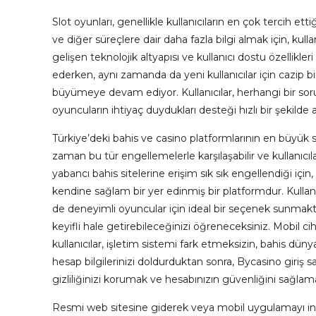
Slot oyunları, genellikle kullanıcıların en çok tercih e
ve diğer süreçlere dair daha fazla bilgi almak için, kull
gelişen teknolojik altyapısı ve kullanıcı dostu özellikl
ederken, aynı zamanda da yeni kullanıcılar için cazip bi
büyümeye devam ediyor. Kullanıcılar, herhangi bir sorunla
oyuncuların ihtiyaç duydukları desteği hızlı bir şekilde a
Türkiye’deki bahis ve casino platformlarının en büyük so
zaman bu tür engellemelerle karşılaşabilir ve kullanıcı
yabancı bahis sitelerine erişim sık sık engellendiği için
kendine sağlam bir yer edinmiş bir platformdur. Kullan
de deneyimli oyuncular için ideal bir seçenek sunmakt
keyifli hale getirebileceğinizi öğreneceksiniz. Mobi
kullanıcılar, işletim sistemi fark etmeksizin, bahis düny
hesap bilgilerinizi doldurduktan sonra, Bycasino giriş
gizliliğinizi korumak ve hesabınızın güvenliğini sağl
Resmi web sitesine giderek veya mobil uygulamayı indir