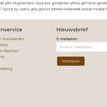
asında şifre oluşturmanız veya size gönderilen şifreyi girmeniz ger
Ayrıca, by casino giriş güncel adresini kullanarak sosyal medya hesa
enservice
Nieuwsbrief
 Voorwaarden
E-mailadres:
eleid
en Klachten
ren
rklaring