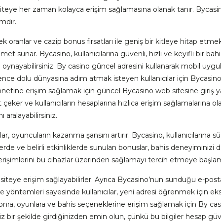
n, siteye her zaman kolayca erişim sağlamasına olanak tanır. Bycas
mdir.
 oranlar ve cazip bonus fırsatları ile geniş bir kitleye hitap etm
zmet sunar. Bycasino, kullanıcılarına güvenli, hızlı ve keyifli bir
oynayabilirsiniz. By casino güncel adresini kullanarak mobil uygu
 dolu dünyasına adım atmak isteyen kullanıcılar için Bycasino gi
ennetine erişim sağlamak için güncel Bycasino web sitesine giriş y
t çeker ve kullanıcıların hesaplarına hızlıca erişim sağlamalarına olan
 aralayabilirsiniz.
ar, oyuncuların kazanma şansını artırır. Bycasino, kullanıcılarına 
rde ve belirli etkinliklerde sunulan bonuslar, bahis deneyiminizi dah
ra erişimlerini bu cihazlar üzerinden sağlamayı tercih etmeye başlam
siteye erişim sağlayabilirler. Ayrıca Bycasino’nun sunduğu e-posta
dirme yöntemleri sayesinde kullanıcılar, yeni adresi öğrenmek içi
 sonra, oyunlara ve bahis seçeneklerine erişim sağlamak için By ca
ksiz bir şekilde girdiğinizden emin olun, çünkü bu bilgiler hesap güv