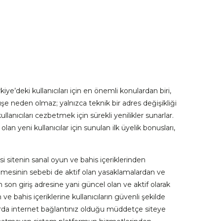
ye’deki kullanıcıları için en önemli konulardan biri,
e neden olmaz; yalnızca teknik bir adres değişikliği
lanıcıları cezbetmek için sürekli yenilikler sunarlar.
an yeni kullanıcılar için sunulan ilk üyelik bonusları,
si sitenin sanal oyun ve bahis içeriklerinden
irtilmesinin sebebi de aktif olan yasaklamalardan ve
en son giriş adresine yani güncel olan ve aktif olarak
ve bahis içeriklerine kullanıcıların güvenli şekilde
zlarda internet bağlantınız olduğu müddetçe siteye