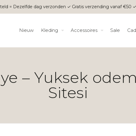
teld = Dezelfde dag verzonden ✓ Gratis verzending vanaf €50 ✓
Nieuw
Kleding
Accessoires
Sale
Cad
iye – Yuksek ode
Sitesi