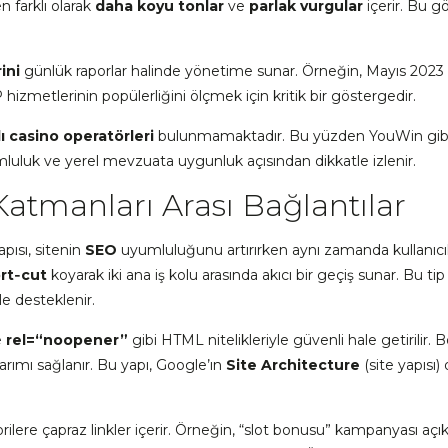
 farklı olarak
daha koyu tonlar
ve
parlak vurgular
içerir. Bu 
ini
günlük raporlar halinde yönetime sunar. Örneğin, Mayıs 2023 a
 hizmetlerinin popülerliğini ölçmek için kritik bir göstergedir.
lı casino operatörleri
bulunmamaktadır. Bu yüzden YouWin gibi 
umluluk ve yerel mevzuata uygunluk açısından dikkatle izlenir.
atmanları Arası Bağlantılar
pısı, sitenin
SEO
uyumluluğunu artırırken aynı zamanda kullanıcılar
rt‑cut
koyarak iki ana iş kolu arasında akıcı bir geçiş sunar. Bu tip
le desteklenir.
e
rel=“noopener”
gibi HTML nitelikleriyle güvenli hale getirilir. 
arımı sağlanır. Bu yapı, Google’ın
Site Architecture
(site yapıs
ilere çapraz linkler içerir. Örneğin, “slot bonusu” kampanyası 