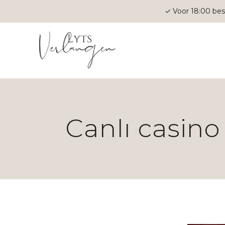
✓ Voor 18:00 bes
Canlı casino 