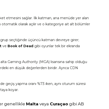
hareket etmesini sağlar. İlk katman, ana menüde yer alan
an otomatik olarak açılır ve o kategoriye ait alt bölümler
r alt grup seçtiğinde üçüncü katman devreye girer;
t
ve
Book of Dead
gibi oyunlar tek bir ekranda
alta Gaming Authority (MGA) lisansına sahip olduğu
tördeki en düşük değerlerden biridir. Ayrıca CDN
.
nüde geçiş yapma oranı %73 iken, aynı oturum süresi
rtaya koyar.
er genellikle
Malta
veya
Curaçao
gibi AB