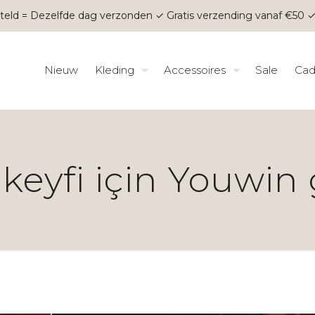
teld = Dezelfde dag verzonden ✓ Gratis verzending vanaf €50 ✓
Nieuw
Kleding
Accessoires
Sale
Cad
keyfi için Youwin g