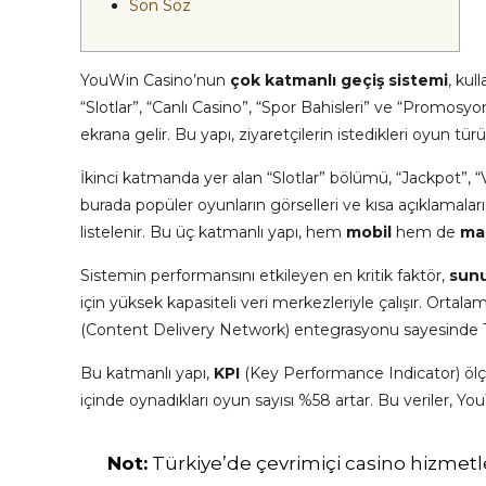
Son Söz
YouWin Casino’nun
çok katmanlı geçiş sistemi
, kul
“Slotlar”, “Canlı Casino”, “Spor Bahisleri” ve “Promosyon
ekrana gelir. Bu yapı, ziyaretçilerin istedikleri oyun tü
İkinci katmanda yer alan “Slotlar” bölümü, “Jackpot”, “Vi
burada popüler oyunların görselleri ve kısa açıklamalar
listelenir. Bu üç katmanlı yapı, hem
mobil
hem de
ma
Sistemin performansını etkileyen en kritik faktör,
sunu
için yüksek kapasiteli veri merkezleriyle çalışır. Orta
(Content Delivery Network) entegrasyonu sayesinde Türk
Bu katmanlı yapı,
KPI
(Key Performance Indicator) ölçü
içinde oynadıkları oyun sayısı %58 artar. Bu veriler, 
Not:
Türkiye’de çevrimiçi casino hizmetler