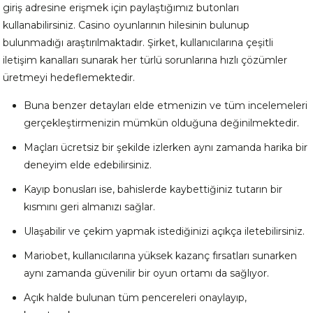
giriş adresine erişmek için paylaştığımız butonları
kullanabilirsiniz. Casino oyunlarının hilesinin bulunup
bulunmadığı araştırılmaktadır. Şirket, kullanıcılarına çeşitli
iletişim kanalları sunarak her türlü sorunlarına hızlı çözümler
üretmeyi hedeflemektedir.
Buna benzer detayları elde etmenizin ve tüm incelemeleri
gerçekleştirmenizin mümkün olduğuna değinilmektedir.
Maçları ücretsiz bir şekilde izlerken aynı zamanda harika bir
deneyim elde edebilirsiniz.
Kayıp bonusları ise, bahislerde kaybettiğiniz tutarın bir
kısmını geri almanızı sağlar.
Ulaşabilir ve çekim yapmak istediğinizi açıkça iletebilirsiniz.
Mariobet, kullanıcılarına yüksek kazanç fırsatları sunarken
aynı zamanda güvenilir bir oyun ortamı da sağlıyor.
Açık halde bulunan tüm pencereleri onaylayıp,