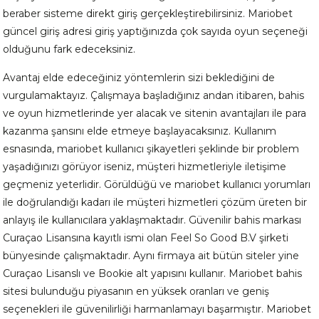
beraber sisteme direkt giriş gerçekleştirebilirsiniz. Mariobet
güncel giriş adresi giriş yaptığınızda çok sayıda oyun seçeneği
olduğunu fark edeceksiniz.
Avantaj elde edeceğiniz yöntemlerin sizi beklediğini de
vurgulamaktayız. Çalışmaya başladığınız andan itibaren, bahis
ve oyun hizmetlerinde yer alacak ve sitenin avantajları ile para
kazanma şansını elde etmeye başlayacaksınız. Kullanım
esnasında, mariobet kullanıcı şikayetleri şeklinde bir problem
yaşadığınızı görüyor iseniz, müşteri hizmetleriyle iletişime
geçmeniz yeterlidir. Görüldüğü ve mariobet kullanıcı yorumları
ile doğrulandığı kadarı ile müşteri hizmetleri çözüm üreten bir
anlayış ile kullanıcılara yaklaşmaktadır. Güvenilir bahis markası
Curaçao Lisansına kayıtlı ismi olan Feel So Good B.V şirketi
bünyesinde çalışmaktadır. Aynı firmaya ait bütün siteler yine
Curaçao Lisanslı ve Bookie alt yapısını kullanır. Mariobet bahis
sitesi bulunduğu piyasanın en yüksek oranları ve geniş
seçenekleri ile güvenilirliği harmanlamayı başarmıştır. Mariobet