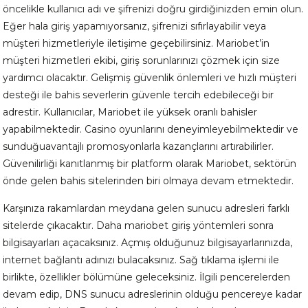
öncelikle kullanıcı adı ve şifrenizi doğru girdiğinizden emin olun.
Eğer hala giriş yapamıyorsanız, şifrenizi sıfırlayabilir veya
müşteri hizmetleriyle iletişime geçebilirsiniz. Mariobet’in
müşteri hizmetleri ekibi, giriş sorunlarınızı çözmek için size
yardımcı olacaktır. Gelişmiş güvenlik önlemleri ve hızlı müşteri
desteği ile bahis severlerin güvenle tercih edebileceği bir
adrestir. Kullanıcılar, Mariobet ile yüksek oranlı bahisler
yapabilmektedir. Casino oyunlarını deneyimleyebilmektedir ve
sunduğuavantajlı promosyonlarla kazançlarını artırabilirler.
Güvenilirliği kanıtlanmış bir platform olarak Mariobet, sektörün
önde gelen bahis sitelerinden biri olmaya devam etmektedir.
Karşınıza rakamlardan meydana gelen sunucu adresleri farklı
sitelerde çıkacaktır. Daha mariobet giriş yöntemleri sonra
bilgisayarları açacaksınız. Açmış olduğunuz bilgisayarlarınızda,
internet bağlantı adınızı bulacaksınız. Sağ tıklama işlemi ile
birlikte, özellikler bölümüne geleceksiniz. İlgili pencerelerden
devam edip, DNS sunucu adreslerinin olduğu pencereye kadar