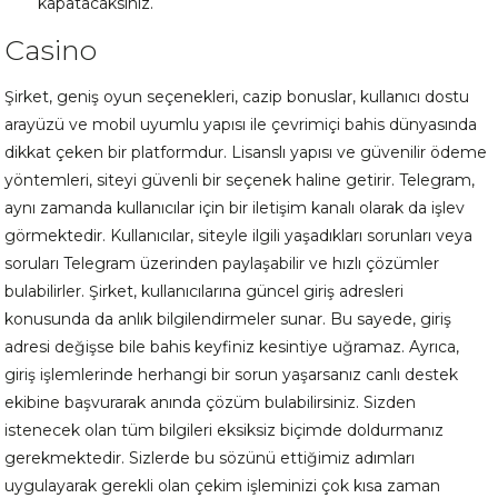
kapatacaksınız.
Casino
Şirket, geniş oyun seçenekleri, cazip bonuslar, kullanıcı dostu
arayüzü ve mobil uyumlu yapısı ile çevrimiçi bahis dünyasında
dikkat çeken bir platformdur. Lisanslı yapısı ve güvenilir ödeme
yöntemleri, siteyi güvenli bir seçenek haline getirir. Telegram,
aynı zamanda kullanıcılar için bir iletişim kanalı olarak da işlev
görmektedir. Kullanıcılar, siteyle ilgili yaşadıkları sorunları veya
soruları Telegram üzerinden paylaşabilir ve hızlı çözümler
bulabilirler. Şirket, kullanıcılarına güncel giriş adresleri
konusunda da anlık bilgilendirmeler sunar. Bu sayede, giriş
adresi değişse bile bahis keyfiniz kesintiye uğramaz. Ayrıca,
giriş işlemlerinde herhangi bir sorun yaşarsanız canlı destek
ekibine başvurarak anında çözüm bulabilirsiniz. Sizden
istenecek olan tüm bilgileri eksiksiz biçimde doldurmanız
gerekmektedir. Sizlerde bu sözünü ettiğimiz adımları
uygulayarak gerekli olan çekim işleminizi çok kısa zaman