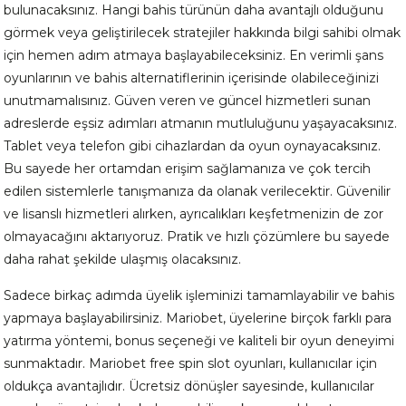
bulunacaksınız. Hangi bahis türünün daha avantajlı olduğunu
görmek veya geliştirilecek stratejiler hakkında bilgi sahibi olmak
için hemen adım atmaya başlayabileceksiniz. En verimli şans
oyunlarının ve bahis alternatiflerinin içerisinde olabileceğinizi
unutmamalısınız. Güven veren ve güncel hizmetleri sunan
adreslerde eşsiz adımları atmanın mutluluğunu yaşayacaksınız.
Tablet veya telefon gibi cihazlardan da oyun oynayacaksınız.
Bu sayede her ortamdan erişim sağlamanıza ve çok tercih
edilen sistemlerle tanışmanıza da olanak verilecektir. Güvenilir
ve lisanslı hizmetleri alırken, ayrıcalıkları keşfetmenizin de zor
olmayacağını aktarıyoruz. Pratik ve hızlı çözümlere bu sayede
daha rahat şekilde ulaşmış olacaksınız.
Sadece birkaç adımda üyelik işleminizi tamamlayabilir ve bahis
yapmaya başlayabilirsiniz. Mariobet, üyelerine birçok farklı para
yatırma yöntemi, bonus seçeneği ve kaliteli bir oyun deneyimi
sunmaktadır. Mariobet free spin slot oyunları, kullanıcılar için
oldukça avantajlıdır. Ücretsiz dönüşler sayesinde, kullanıcılar