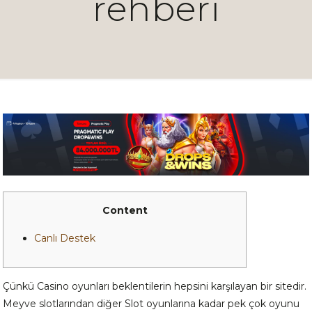
rehberi
Content
Canlı Destek
Çünkü Casino oyunları beklentilerin hepsini karşılayan bir sitedir.
Meyve slotlarından diğer Slot oyunlarına kadar pek çok oyunu