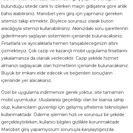
bulunduğu sitede canlı tv izlerken maçın gidişatına göre anlık
bahis alabilirsiniz. Mariobet yeni giriş için yapmanız gereken
sitemizi takip etmektir. Böylece sorunsuz olarak buton
aracılığıyla sitemizi kullanabilirsiniz. Aklınızdaki soru işaretlerinin
giderilmesini sağlayan sistemlerin içerisinde bulunacaksınız.
Fırsatlarla ve ayrıcalıklarla hemen tanışabileceğinizin altını
çizmekteyiz. Çok cazip ve kazançlı mobil uygulama fırsatlarını
yakalamanıza da olanak verilecektir. Cazip şekilde hizmet
almanızı sağlayacak olan hizmetlerin içerisinde bulunacaksınız.
Büyük bir imkanı elde edecek ve beğenilen sonuçların
içerisinde yer alacaksınız.
Özel bir uygulama indirmenize gerek yoktur, site tamamen
mobil uyumludur. Uluslararası geçerliliği olan bir lisansa sahip
olup, kullanıcıların güvenliği için gelişmiş şifreleme teknolojileri
kullanmaktadır. Ödeme işlemleri hızlı ve sorunsuz bir şekilde
gerçekleştirilirken, kullanıcı bilgileri gizlilikle korunmaktadır.
Mariobet giriş yapamıyorum sorunuyla karşılaştığınızda