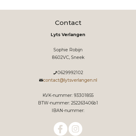
Contact
Lyts Verlangen
Sophie Robijn
8602VC, Sneek
0629992102
contact@lytsverlangen.nl
KVK-nummer: 93301855
BTW-nummer: 252263406b1
IBAN-nummer: