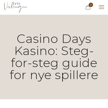
0
Casino Days
Kasino: Steg-
for-steg guide
for nye spillere