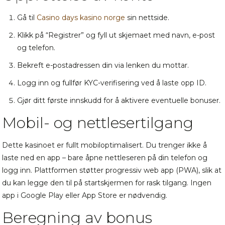
Gå til
Casino days kasino norge
sin nettside.
Klikk på “Registrer” og fyll ut skjemaet med navn, e-post
og telefon.
Bekreft e-postadressen din via lenken du mottar.
Logg inn og fullfør KYC-verifisering ved å laste opp ID.
Gjør ditt første innskudd for å aktivere eventuelle bonuser.
Mobil- og nettlesertilgang
Dette kasinoet er fullt mobiloptimalisert. Du trenger ikke å
laste ned en app – bare åpne nettleseren på din telefon og
logg inn. Plattformen støtter progressiv web app (PWA), slik at
du kan legge den til på startskjermen for rask tilgang. Ingen
app i Google Play eller App Store er nødvendig.
Beregning av bonus