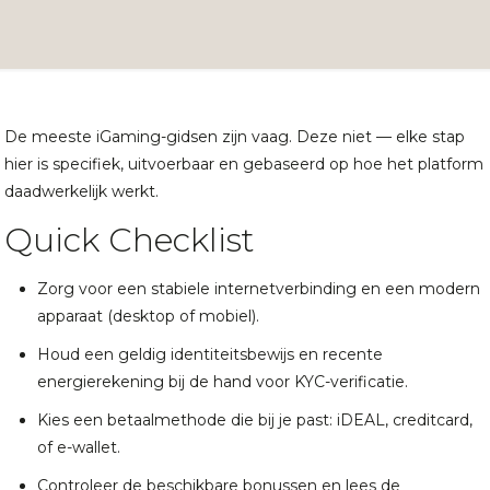
De meeste iGaming-gidsen zijn vaag. Deze niet — elke stap
hier is specifiek, uitvoerbaar en gebaseerd op hoe het platform
daadwerkelijk werkt.
Quick Checklist
Zorg voor een stabiele internetverbinding en een modern
apparaat (desktop of mobiel).
Houd een geldig identiteitsbewijs en recente
energierekening bij de hand voor KYC-verificatie.
Kies een betaalmethode die bij je past: iDEAL, creditcard,
of e-wallet.
Controleer de beschikbare bonussen en lees de