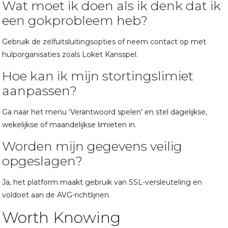
Wat moet ik doen als ik denk dat ik
een gokprobleem heb?
Gebruik de zelfuitsluitingsopties of neem contact op met
hulporganisaties zoals Loket Kansspel.
Hoe kan ik mijn stortingslimiet
aanpassen?
Ga naar het menu ‘Verantwoord spelen’ en stel dagelijkse,
wekelijkse of maandelijkse limieten in.
Worden mijn gegevens veilig
opgeslagen?
Ja, het platform maakt gebruik van SSL-versleuteling en
voldoet aan de AVG-richtlijnen.
Worth Knowing