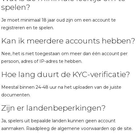
spelen?
Je moet minimaal 18 jaar oud zijn om een account te
registreren en te spelen.
Kan ik meerdere accounts hebben?
Nee, het is niet toegestaan om meer dan één account per
persoon, adres of IP-adres te hebben.
Hoe lang duurt de KYC-verificatie?
Meestal binnen 24-48 uur na het uploaden van de juiste
documenten.
Zijn er landenbeperkingen?
Ja, spelers uit bepaalde landen kunnen geen account
aanmaken. Raadpleeg de algemene voorwaarden op de site.