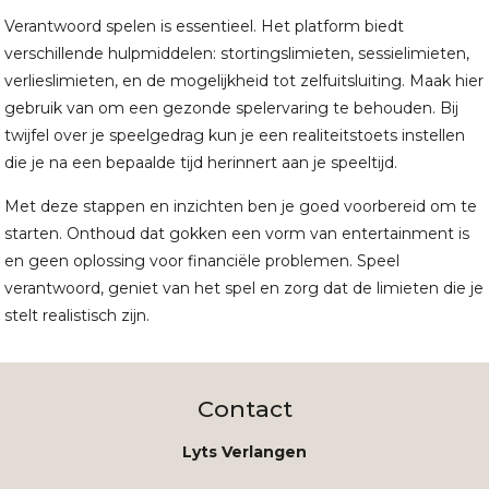
Verantwoord spelen is essentieel. Het platform biedt
verschillende hulpmiddelen: stortingslimieten, sessielimieten,
verlieslimieten, en de mogelijkheid tot zelfuitsluiting. Maak hier
gebruik van om een gezonde spelervaring te behouden. Bij
twijfel over je speelgedrag kun je een realiteitstoets instellen
die je na een bepaalde tijd herinnert aan je speeltijd.
Met deze stappen en inzichten ben je goed voorbereid om te
starten. Onthoud dat gokken een vorm van entertainment is
en geen oplossing voor financiële problemen. Speel
verantwoord, geniet van het spel en zorg dat de limieten die je
stelt realistisch zijn.
Contact
Lyts Verlangen