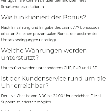
verfügbar. Sie können sie über den Browser Ihres
Smartphones installieren.
Wie funktioniert der Bonus?
Nach Einzahlung und Eingabe des casino777 bonuscode
erhalten Sie einen prozentualen Bonus, der bestimmten
Umsatzbedingungen unterliegt.
Welche Währungen werden
unterstützt?
Unterstützt werden unter anderem CHF, EUR und USD.
Ist der Kundenservice rund um die
Uhr erreichbar?
Der Live-Chat ist von 8:00 bis 24:00 Uhr erreichbar, E-Mail-
Support ist jederzeit möglich.