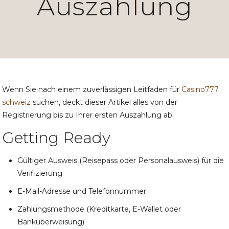
Auszahlung
Wenn Sie nach einem zuverlässigen Leitfaden für
Casino777
schweiz
suchen, deckt dieser Artikel alles von der
Registrierung bis zu Ihrer ersten Auszahlung ab.
Getting Ready
Gültiger Ausweis (Reisepass oder Personalausweis) für die
Verifizierung
E-Mail-Adresse und Telefonnummer
Zahlungsmethode (Kreditkarte, E-Wallet oder
Banküberweisung)