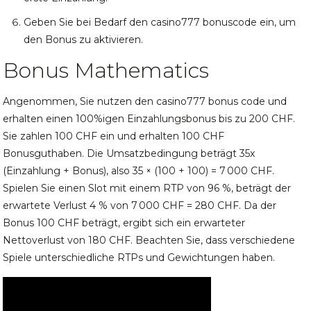
Geben Sie bei Bedarf den casino777 bonuscode ein, um
den Bonus zu aktivieren.
Bonus Mathematics
Angenommen, Sie nutzen den casino777 bonus code und
erhalten einen 100%igen Einzahlungsbonus bis zu 200 CHF.
Sie zahlen 100 CHF ein und erhalten 100 CHF
Bonusguthaben. Die Umsatzbedingung beträgt 35x
(Einzahlung + Bonus), also 35 × (100 + 100) = 7 000 CHF.
Spielen Sie einen Slot mit einem RTP von 96 %, beträgt der
erwartete Verlust 4 % von 7 000 CHF = 280 CHF. Da der
Bonus 100 CHF beträgt, ergibt sich ein erwarteter
Nettoverlust von 180 CHF. Beachten Sie, dass verschiedene
Spiele unterschiedliche RTPs und Gewichtungen haben.