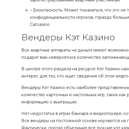
зарегистрированным азартным участникам.
– Безопасность. Может показаться, что это не
конфиденциальности игроков, гораздо больший,
Catcasino.
Вендеры Кэт Казино
Все азартные аппараты на деньги имеют возможность
подарит вам невероятное количество запоминающи
В центре этого раздела на ресурсе Кэт Казино нах
интерес для тех, кто ищет сведения об этом азарт
Вендеры Кэт Казино есть наиболее представленны
количество карточных и настольных игр, таких как 
информацию о выигрышах.
Нет недостатка в играх баккара и видеопокере, к
Все вендеры на постоянной основе изучаются на 
Фактически, портал объединил все лучшие кэт каз