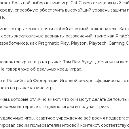
агает большой выбор казино игр. Cat Casino официальный са
среду, способную обеспечить высочайший уровень защиты 
ее.
зино, которые знает почти любой азартный пользователь. Ката
 есть эксклюзивные варианты развлечений, такие как Pirate’
зработчиков, как Pragmatic Play, Playson, Playtech, Gaming
вариантов краш-игр на рынке. Там Вам будут доступны извест
Не говоря уже об реальных краш-играх.
ор в Российской Федерации. Игровой ресурс сформировал о
пеха на рынке казино игр.
кам, которые отлично знают, что они могут делать депозиты 
 время интересно, надёжно, играя и получая призы.
 удаленные игры, азартное учреждение всё время подвергае
антировал своим пользователям игровой контекст, соответс