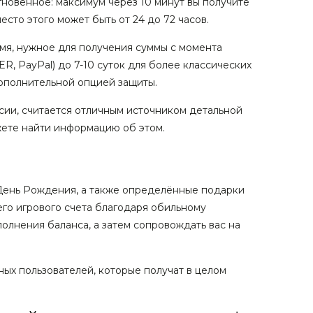
гновенное: максимум через 10 минут вы получите
сто этого может быть от 24 до 72 часов.
мя, нужное для получения суммы с момента
R, PayPal) до 7-10 суток для более классических
дополнительной опцией защиты.
ссии, считается отличным источником детальной
ожете найти информацию об этом.
 День Рождения, а также определённые подарки
го игрового счета благодаря обильному
олнения баланса, а затем сопровождать вас на
ых пользователей, которые получат в целом