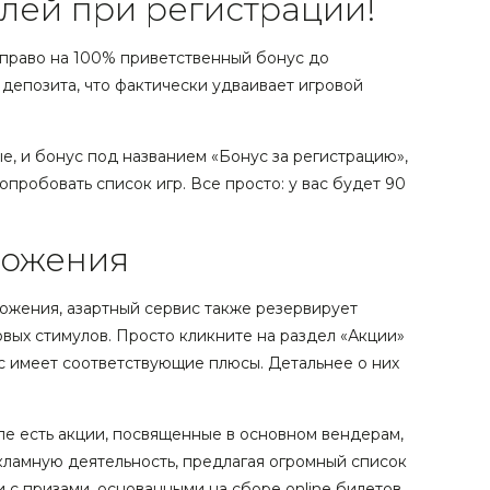
блей при регистрации!
т право на 100% приветственный бонус до
депозита, что фактически удваивает игровой
, и бонус под названием «Бонус за регистрацию»,
пробовать список игр. Все просто: у вас будет 90
ложения
ожения, азартный сервис также резервирует
вых стимулов. Просто кликните на раздел «Акции»
ус имеет соответствующие плюсы. Детальнее о них
ле есть акции, посвященные в основном вендерам,
екламную деятельность, предлагая огромный список
с призами, основанными на сборе online билетов.