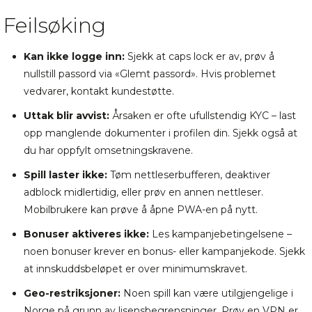
Feilsøking
Kan ikke logge inn:
Sjekk at caps lock er av, prøv å
nullstill passord via «Glemt passord». Hvis problemet
vedvarer, kontakt kundestøtte.
Uttak blir avvist:
Årsaken er ofte ufullstendig KYC – last
opp manglende dokumenter i profilen din. Sjekk også at
du har oppfylt omsetningskravene.
Spill laster ikke:
Tøm nettleserbufferen, deaktiver
adblock midlertidig, eller prøv en annen nettleser.
Mobilbrukere kan prøve å åpne PWA-en på nytt.
Bonuser aktiveres ikke:
Les kampanjebetingelsene –
noen bonuser krever en bonus- eller kampanjekode. Sjekk
at innskuddsbeløpet er over minimumskravet.
Geo-restriksjoner:
Noen spill kan være utilgjengelige i
Norge på grunn av lisensbegrensninger. Prøv en VPN er