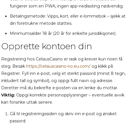
fungerer som en PWA, ingen app-nedlasting nødvendig.
Betalingsmetode: Vipps, kort, eller e-lommebok – sjekk at
din foretrukne metode støttes.
Minimumsalder 18 år (20 år for enkelte jurisdiksjoner).
Opprette kontoen din
Registrering hos CelsiusCasino er rask og krever kun noen få
steg. Besøk
https://celsiuscasino-no.eu.com/
og klikk på
Registrer. Fyll inn e-post, velg et sterkt passord (minst 8 tegn,
inkludert tall og symbol), og oppgi fullt navn og adresse.
Deretter må du bekrefte e-posten via en lenke du mottar.
Viktig:
Oppgi korrekte personopplysninger – eventuelle avvik
kan forsinke uttak senere.
Gå til registreringssiden og skriv inn e-post og ønsket
passord.