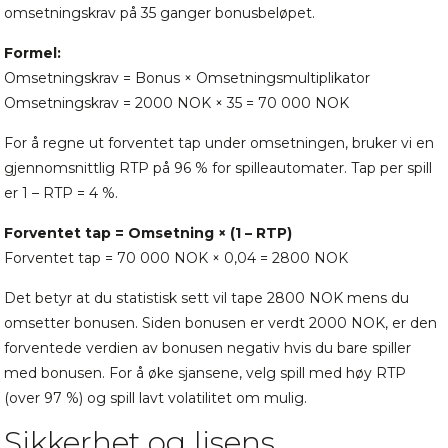
omsetningskrav på 35 ganger bonusbeløpet.
Formel:
Omsetningskrav = Bonus × Omsetningsmultiplikator
Omsetningskrav = 2000 NOK × 35 = 70 000 NOK
For å regne ut forventet tap under omsetningen, bruker vi en
gjennomsnittlig RTP på 96 % for spilleautomater. Tap per spill
er 1 – RTP = 4 %.
Forventet tap = Omsetning × (1 – RTP)
Forventet tap = 70 000 NOK × 0,04 = 2800 NOK
Det betyr at du statistisk sett vil tape 2800 NOK mens du
omsetter bonusen. Siden bonusen er verdt 2000 NOK, er den
forventede verdien av bonusen negativ hvis du bare spiller
med bonusen. For å øke sjansene, velg spill med høy RTP
(over 97 %) og spill lavt volatilitet om mulig.
Sikkerhet og lisens