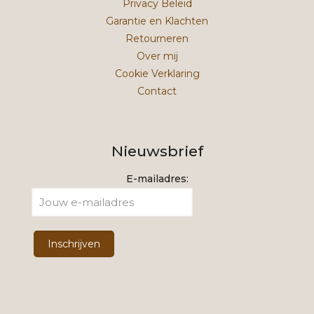
Privacy Beleid
Garantie en Klachten
Retourneren
Over mij
Cookie Verklaring
Contact
Nieuwsbrief
E-mailadres: