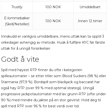
Trustly
100 NOK
Umiddelbart
E-lommebøker
100 NOK
Innen 12 timer
(Skrill/Neteller)
Innskudd er vanligvis umiddelbare, mens uttak kan ta opptil 3
virkedager avhengig av metode. Husk å fullføre KYC før første
uttak for å unngå forsinkelser.
Godt å vite
Spill med høyest RTP finner du ofte i kategorien
spilleautomater – se etter titler som Blood Suckers (98 %) eller
Starmania (97,9 %). Bordspill som blackjack og baccarat har
også høy RTP (over 99 % med optimal strategi). Unngå
progressive jackpotautomater med lav grunn-RTP (ofte under
90 %) med mindre du jakter på en stor gevinst. Hold deg til
spill med RTP over 96 % for best verdi over tid.