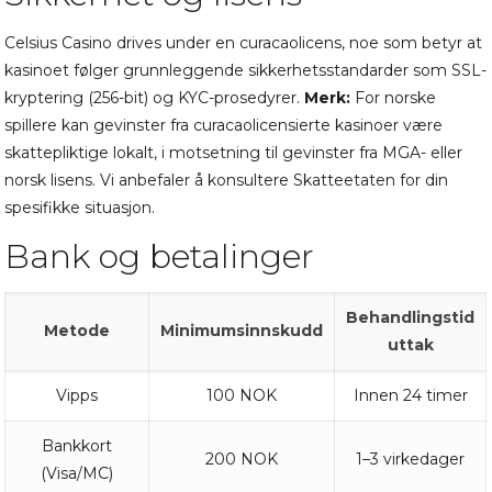
Celsius Casino drives under en curacaolicens, noe som betyr at
kasinoet følger grunnleggende sikkerhetsstandarder som SSL-
kryptering (256-bit) og KYC-prosedyrer.
Merk:
For norske
spillere kan gevinster fra curacaolicensierte kasinoer være
skattepliktige lokalt, i motsetning til gevinster fra MGA- eller
norsk lisens. Vi anbefaler å konsultere Skatteetaten for din
spesifikke situasjon.
Bank og betalinger
Behandlingstid
Metode
Minimumsinnskudd
uttak
Vipps
100 NOK
Innen 24 timer
Bankkort
200 NOK
1–3 virkedager
(Visa/MC)