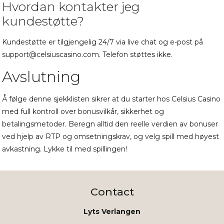
Hvordan kontakter jeg
kundestøtte?
Kundestøtte er tilgjengelig 24/7 via live chat og e-post på
support@celsiuscasino.com. Telefon støttes ikke.
Avslutning
Å følge denne sjekklisten sikrer at du starter hos Celsius Casino
med full kontroll over bonusvilkår, sikkerhet og
betalingsmetoder. Beregn alltid den reelle verdien av bonuser
ved hjelp av RTP og omsetningskrav, og velg spill med høyest
avkastning. Lykke til med spillingen!
Contact
Lyts Verlangen