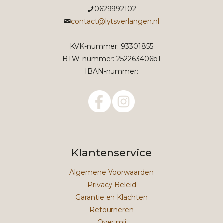
0629992102
contact@lytsverlangen.nl
KVK-nummer: 93301855
BTW-nummer: 252263406b1
IBAN-nummer:
Klantenservice
Algemene Voorwaarden
Privacy Beleid
Garantie en Klachten
Retourneren
Over mij