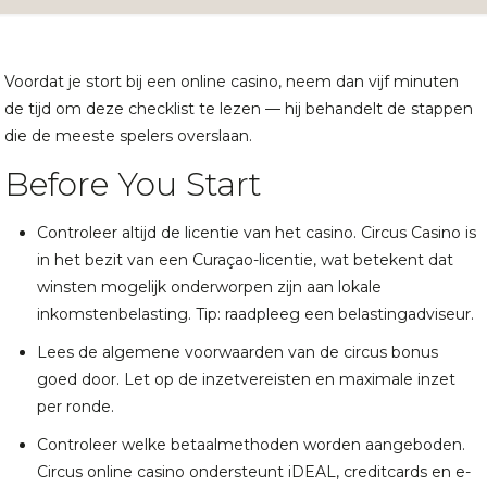
Voordat je stort bij een online casino, neem dan vijf minuten
de tijd om deze checklist te lezen — hij behandelt de stappen
die de meeste spelers overslaan.
Before You Start
Controleer altijd de licentie van het casino. Circus Casino is
in het bezit van een Curaçao-licentie, wat betekent dat
winsten mogelijk onderworpen zijn aan lokale
inkomstenbelasting. Tip: raadpleeg een belastingadviseur.
Lees de algemene voorwaarden van de circus bonus
goed door. Let op de inzetvereisten en maximale inzet
per ronde.
Controleer welke betaalmethoden worden aangeboden.
Circus online casino ondersteunt iDEAL, creditcards en e-