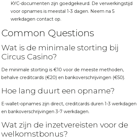
KYC-documenten zijn goedgekeurd. De verwerkingstijd
voor opnames is meestal 1-3 dagen. Neem na 5
werkdagen contact op.
Common Questions
Wat is de minimale storting bij
Circus Casino?
De minimale storting is €10 voor de meeste methoden,
behalve creditcards (€20) en bankoverschrijvingen (€50).
Hoe lang duurt een opname?
E-wallet-opnames zijn direct, creditcards duren 1-3 werkdagen
en bankoverschrijvingen 3-7 werkdagen.
Wat zijn de inzetvereisten voor de
welkomstbonus?