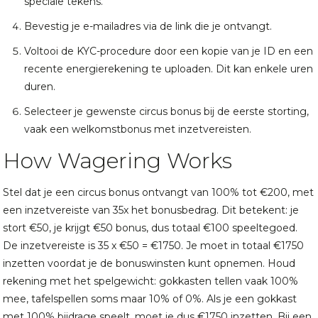
speciale tekens.
Bevestig je e-mailadres via de link die je ontvangt.
Voltooi de KYC-procedure door een kopie van je ID en een
recente energierekening te uploaden. Dit kan enkele uren
duren.
Selecteer je gewenste circus bonus bij de eerste storting,
vaak een welkomstbonus met inzetvereisten.
How Wagering Works
Stel dat je een circus bonus ontvangt van 100% tot €200, met
een inzetvereiste van 35x het bonusbedrag. Dit betekent: je
stort €50, je krijgt €50 bonus, dus totaal €100 speeltegoed.
De inzetvereiste is 35 x €50 = €1750. Je moet in totaal €1750
inzetten voordat je de bonuswinsten kunt opnemen. Houd
rekening met het spelgewicht: gokkasten tellen vaak 100%
mee, tafelspellen soms maar 10% of 0%. Als je een gokkast
met 100% bijdrage speelt, moet je dus €1750 inzetten. Bij een