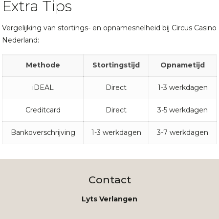
Extra Tips
Vergelijking van stortings- en opnamesnelheid bij Circus Casino
Nederland:
Methode
Stortingstijd
Opnametijd
iDEAL
Direct
1-3 werkdagen
Creditcard
Direct
3-5 werkdagen
Bankoverschrijving
1-3 werkdagen
3-7 werkdagen
Contact
Lyts Verlangen