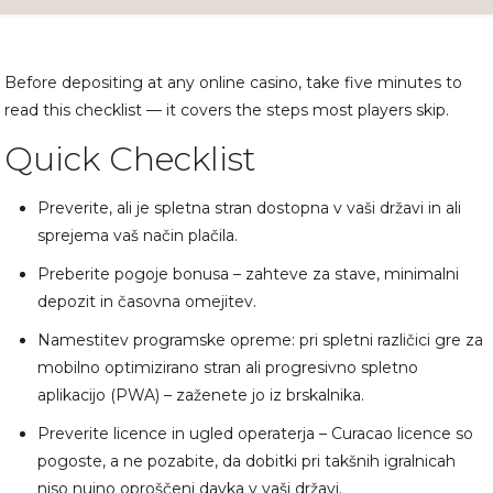
Before depositing at any online casino, take five minutes to
read this checklist — it covers the steps most players skip.
Quick Checklist
Preverite, ali je spletna stran dostopna v vaši državi in ali
sprejema vaš način plačila.
Preberite pogoje bonusa – zahteve za stave, minimalni
depozit in časovna omejitev.
Namestitev programske opreme: pri spletni različici gre za
mobilno optimizirano stran ali progresivno spletno
aplikacijo (PWA) – zaženete jo iz brskalnika.
Preverite licence in ugled operaterja – Curacao licence so
pogoste, a ne pozabite, da dobitki pri takšnih igralnicah
niso nujno oproščeni davka v vaši državi.