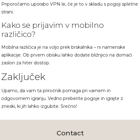
Priporočamo uporabo VPN le, če je to v skladu s pogoji spletne
strani.
Kako se prijavim v mobilno
različico?
Mobilna različica je na voljo prek brskalnika – ni namenske
aplikacije. Ob prvem obisku lahko dodate bližnjico na domači
zaslon za hiter dostop.
Zaključek
Upamo, da vam ta priročnik pomaga pri varnem in
odgovornem igranju. Vedno preberite pogoje in igrajte z
zneski, ki jih lahko izgubite. Srečno!
Contact