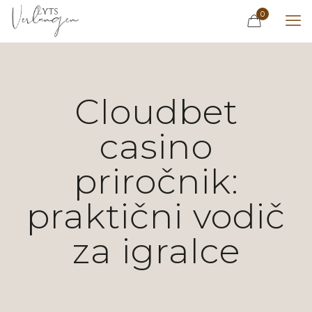
0
Cloudbet
casino
priročnik:
praktični vodič
za igralce