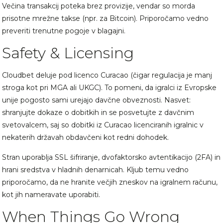
Večina transakcij poteka brez provizije, vendar so morda
prisotne mrežne takse (npr. za Bitcoin). Priporočamo vedno
preveriti trenutne pogoje v blagajni.
Safety & Licensing
Cloudbet deluje pod licenco Curacao (čigar regulacija je manj
stroga kot pri MGA ali UKGC). To pomeni, da igralci iz Evropske
unije pogosto sami urejajo davčne obveznosti. Nasvet:
shranjujte dokaze o dobitkih in se posvetujte z davčnim
svetovalcem, saj so dobitki iz Curacao licenciranih igralnic v
nekaterih državah obdavčeni kot redni dohodek.
Stran uporablja SSL šifriranje, dvofaktorsko avtentikacijo (2FA) in
hrani sredstva v hladnih denarnicah. Kljub temu vedno
priporočamo, da ne hranite večjih zneskov na igralnem računu,
kot jih nameravate uporabiti.
When Things Go Wrong