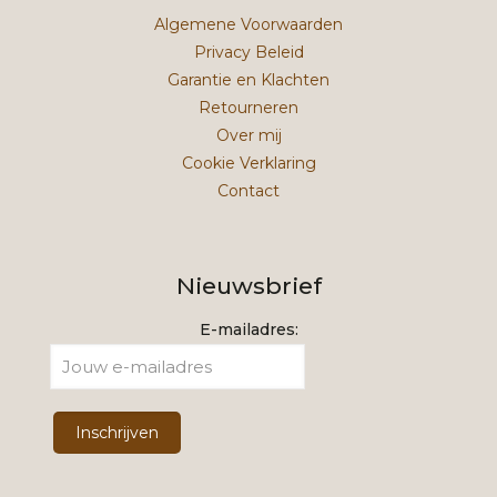
Algemene Voorwaarden
Privacy Beleid
Garantie en Klachten
Retourneren
Over mij
Cookie Verklaring
Contact
Nieuwsbrief
E-mailadres: