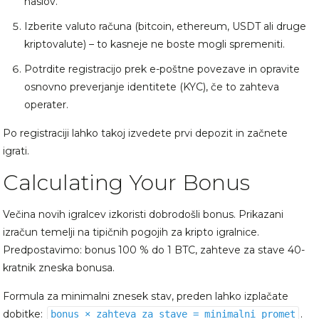
naslov.
Izberite valuto računa (bitcoin, ethereum, USDT ali druge
kriptovalute) – to kasneje ne boste mogli spremeniti.
Potrdite registracijo prek e-poštne povezave in opravite
osnovno preverjanje identitete (KYC), če to zahteva
operater.
Po registraciji lahko takoj izvedete prvi depozit in začnete
igrati.
Calculating Your Bonus
Večina novih igralcev izkoristi dobrodošli bonus. Prikazani
izračun temelji na tipičnih pogojih za kripto igralnice.
Predpostavimo: bonus 100 % do 1 BTC, zahteve za stave 40-
kratnik zneska bonusa.
Formula za minimalni znesek stav, preden lahko izplačate
dobitke:
.
bonus × zahteva za stave = minimalni promet