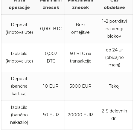
Vrsta
Minimalni
Maksimalni
Čas
operacije
znesek
znesek
obdelave
1–2 potrditvi
Depozit
Brez
0,001 BTC
na verigi
(kriptovalute)
omejitve
blokov
do 24 ur
Izplačilo
0,002
50 BTC na
(običajno
(kriptovalute)
BTC
transakcijo
manj)
Depozit
(bančna
10 EUR
5000 EUR
Takoj
kartica)
Izplačilo
2–5 delovnih
(bančno
50 EUR
20000 EUR
dni
nakazilo)