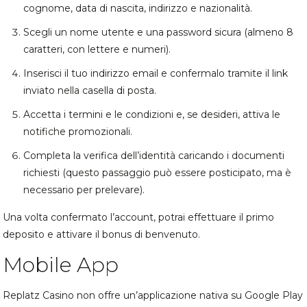
cognome, data di nascita, indirizzo e nazionalità.
Scegli un nome utente e una password sicura (almeno 8
caratteri, con lettere e numeri).
Inserisci il tuo indirizzo email e confermalo tramite il link
inviato nella casella di posta.
Accetta i termini e le condizioni e, se desideri, attiva le
notifiche promozionali.
Completa la verifica dell’identità caricando i documenti
richiesti (questo passaggio può essere posticipato, ma è
necessario per prelevare).
Una volta confermato l’account, potrai effettuare il primo
deposito e attivare il bonus di benvenuto.
Mobile App
Replatz Casino non offre un’applicazione nativa su Google Play