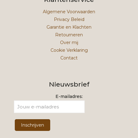
Algemene Voorwaarden
Privacy Beleid
Garantie en Klachten
Retourneren
Over mij
Cookie Verklaring
Contact
Nieuwsbrief
E-mailadres: