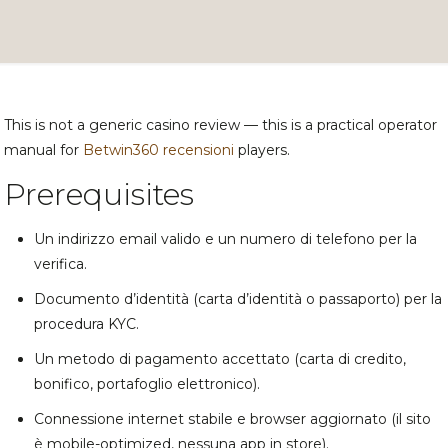
This is not a generic casino review — this is a practical operator
manual for
Betwin360 recensioni
players.
Prerequisites
Un indirizzo email valido e un numero di telefono per la
verifica.
Documento d’identità (carta d’identità o passaporto) per la
procedura KYC.
Un metodo di pagamento accettato (carta di credito,
bonifico, portafoglio elettronico).
Connessione internet stabile e browser aggiornato (il sito
è mobile-optimized, nessuna app in store).