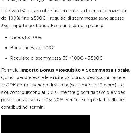
Il betwin360 casino offre tipicamente un bonus di benvenuto
del 100% fino a 500€. I requisiti di scommessa sono spesso
35x l’importo del bonus. Ecco un esempio pratico:
Deposito: 100€
Bonus ricevuto: 100€
Requisito di scommessa: 35 × 100€ = 3.500€
Formula:
Importo Bonus × Requisito = Scommessa Totale
.
Quindi, per prelevare le vincite dal bonus, devi scommettere
3.500€ entro il periodo di validità (solitamente 30 giorni). Le
slot contribuiscono al 100%, mentre giochi da tavolo e video
poker spesso solo al 10%–20%. Verifica sempre la tabella dei
contributi nei termini.