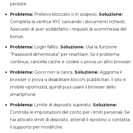
persiste.
Problema:
Prelievo bloccato o in sospeso.
Soluzione:
Completa la verifica KYC caricando i documenti richiesti.
Assicurati di aver soddisfatto i requisiti di scommessa del
bonus.
Problema:
Login fallito.
Soluzione:
Usa la funzione
“Password dimenticata” per resettare. Se il problema
continua, cancella cache e cookie o prova un altro browser.
Problema:
Gioco non si carica.
Soluzione:
Aggiorna il
browser o prova a disabilitare blocchi pubblicitari. Il sito è
mobile-optimized, quindi puoi usare il browser dello
smartphone.
Problema:
Limite di deposito superato.
Soluzione:
Controlla le impostazioni del conto per i limiti personali. Se
hai attivato limiti di deposito, attendi il ripristino o contatta
il supporto per modifiche.