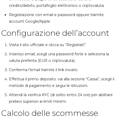
credito/debito, portafoglio elettronico o criptovaluta.
Registrazione con email e password oppure tramite
account Google/Apple.
Configurazione dell’account
Visita il sito ufficiale e clicca su “Registrati”.
Inserisci email, scegli una password forte e seleziona la
valuta preferita (EUR o criptovaluta).
Conferma l’email tramite il link inviato.
Effettua il primo deposito: vai alla sezione “Cassa”, scegli il
metodo di pagamento e segui le istruzioni.
Attendi la verifica KYC (di solito entro 24 ore) per abilitare
prelievi superiori ai limiti minimi.
Calcolo delle scommesse