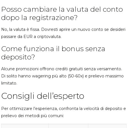
Posso cambiare la valuta del conto
dopo la registrazione?
No, la valuta è fissa. Dovresti aprire un nuovo conto se desideri
passare da EUR a criptovaluta.
Come funziona il bonus senza
deposito?
Alcune promozioni offrono crediti gratuiti senza versamento.
Di solito hanno wagering più alto (50-60x) e prelievo massimo
limitato.
Consigli dell’esperto
Per ottimizzare l’esperienza, confronta la velocità di deposito e
prelievo dei metodi più comuni: