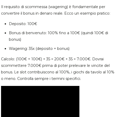
Il requisito di scommessa (wagering) è fondamentale per
convertire il bonus in denaro reale. Ecco un esempio pratico:
Deposito: 100€
Bonus di benvenuto: 100% fino a 100€ (quindi 100€ di
bonus)
Wagering: 35x (deposito + bonus)
Calcolo: (100€ + 100€) × 35 = 200€ × 35 = 7.000€. Dovrai
scommettere 7.000€ prima di poter prelevare le vincite del
bonus. Le slot contribuiscono al 100%, i giochi da tavolo al 10%
o meno. Controlla sempre i termini specifici.