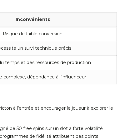
Inconvénients
Risque de faible conversion
cessite un suivi technique précis
 temps et des ressources de production
e complexe, dépendance à l’influenceur
cton à l’entrée et encourager le joueur à explorer le
de 50 free spins sur un slot à forte volatilité
es programmes de fidélité attribuent des points