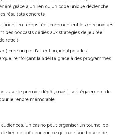
 généré grâce à un lien ou un code unique déclenche
es résultats concrets.
où ils jouent en temps réel, commentent les mécaniques
nt des podcasts dédiés aux stratégies de jeu réel
e retrait.
 crée un pic d’attention, idéal pour les
rque, renforçant la fidélité grâce à des programmes
onus sur le premier dépôt, mais il sert également de
 pour le rendre mémorable.
es audiences. Un casino peut organiser un tournoi de
a le lien de l’influenceur, ce qui crée une boucle de