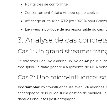
Points clés de conformité
Consentement éclairé via pop‑up de cookie
Affichage du taux de RTP (ex. : 96,5 % pour
Gonzo
Lien vers la politique de jeu responsable du casin
3. Analyse de cas concrets
Cas 1 : Un grand streamer fran
Le streamer LéaLive a animé un live de 4 h pour le l
free spins. Le trafic généré a augmenté de 68 % penda
Cas 2 : Une micro‑influenceuse
EcoGambler
, micro‑influenceuse avec 12 k abonnés, 
accompagné d’un guide sur la gestion de bankroll. Le 
dans les enquêtes post‑campagne.