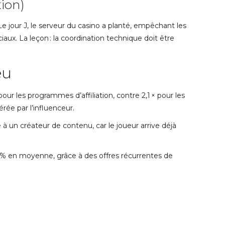
ion)
e jour J, le serveur du casino a planté, empêchant les
iaux. La leçon : la coordination technique doit être
eu
ur les programmes d’affiliation, contre 2,1 × pour les
rée par l’influenceur.
à un créateur de contenu, car le joueur arrive déjà
8 % en moyenne, grâce à des offres récurrentes de