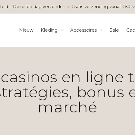
teld = Dezelfde dag verzonden ✓ Gratis verzending vanaf €50 ✓
Nieuw
Kleding
Accessoires
Sale
Cad
asinos en ligne ti
stratégies, bonus 
marché