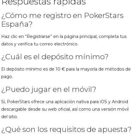
Respuestas rápidas
¿Cómo me registro en PokerStars
España?
Haz clic en “Registrarse” en la página principal, completa tus
datos y verifica tu correo electrónico.
¿Cuál es el depósito mínimo?
El depósito mínimo es de 10 € para la mayoría de métodos de
pago.
¿Puedo jugar en el móvil?
Sí, PokerStars ofrece una aplicación nativa para iOS y Android
descargable desde su web oficial, así como una versión móvil
del sitio.
¿Qué son los requisitos de apuesta?