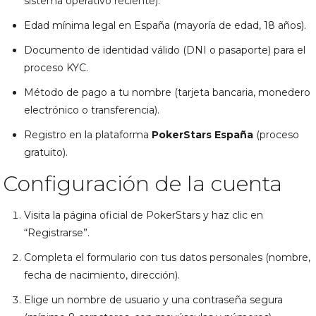
sistema operativo reciente).
Edad mínima legal en España (mayoría de edad, 18 años).
Documento de identidad válido (DNI o pasaporte) para el
proceso KYC.
Método de pago a tu nombre (tarjeta bancaria, monedero
electrónico o transferencia).
Registro en la plataforma
PokerStars España
(proceso
gratuito).
Configuración de la cuenta
Visita la página oficial de PokerStars y haz clic en
“Registrarse”.
Completa el formulario con tus datos personales (nombre,
fecha de nacimiento, dirección).
Elige un nombre de usuario y una contraseña segura