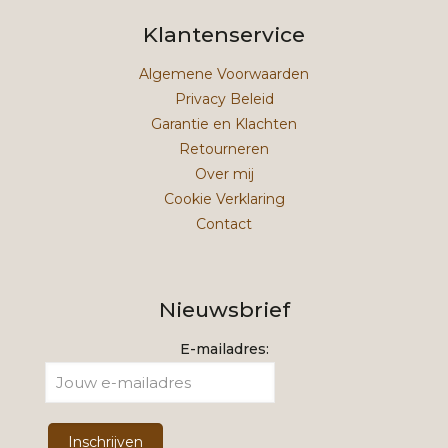
Klantenservice
Algemene Voorwaarden
Privacy Beleid
Garantie en Klachten
Retourneren
Over mij
Cookie Verklaring
Contact
Nieuwsbrief
E-mailadres: