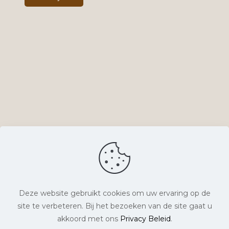
Deze website gebruikt cookies om uw ervaring op de
site te verbeteren. Bij het bezoeken van de site gaat u
© Lyts Verlangen. Alle rechten voorbehouden. |
akkoord met ons
Privacy Beleid
.