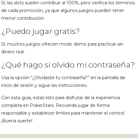
Sí, las slots suelen contribuir al 100%, pero verifica los términos
de cada promoción, ya que algunos juegos pueden tener
menor contribución.
¿Puedo jugar gratis?
Sí, muchos juegos ofrecen modo demo para practicar sin
dinero real.
¿Qué hago si olvido mi contraseña?
Usa la opción “¿Olvidaste tu contraseña?” en la pantalla de
inicio de sesión y sigue las instrucciones.
Con esta guía, estás listo para disfrutar de la experiencia
completa en PokerStars. Recuerda jugar de forma
responsable y establecer límites para mantener el control.
¡Buena suerte!