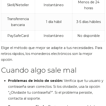
Menos de 24
Skrill/Neteller
Instantáneo
horas
Transferencia
1 día hábil
3-5 días hábiles
bancaria
PaySafeCard
Instantáneo
No disponible
Elige el método que mejor se adapte a tus necesidades. Para
retiros rápidos, los monederos electrónicos son la mejor
opción.
Cuando algo sale mal
Problemas de inicio de sesión:
Verifica que tu usuario y
contraseña sean correctos. Si los olvidaste, usa la opción
“¿Olvidaste tu contraseña?”. Si el problema persiste,
contacta al soporte.