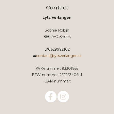
Contact
Lyts Verlangen
Sophie Robijn
8602VC, Sneek
0629992102
contact@lytsverlangen.nl
KVK-nummer: 93301855
BTW-nummer: 252263406b1
IBAN-nummer: