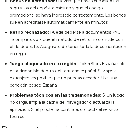
Bonus no acreditado:
Revisa que hayas cumplido los
requisitos del depósito mínimo y que el código
promocional se haya ingresado correctamente. Los bonos
suelen acreditarse automáticamente en minutos.
Retiro rechazado:
Puede deberse a documentos KYC
incompletos o a que el método de retiro no coincide con
el de depósito. Asegúrate de tener toda la documentación
en regla.
Juego bloqueado en tu región:
PokerStars España solo
está disponible dentro del territorio español. Si viajas al
extranjero, es posible que no puedas acceder. Usa una
conexión desde España.
Problemas técnicos en las tragamonedas:
Si un juego
no carga, limpia la caché del navegador o actualiza la
aplicación. Si el problema continúa, contacta al servicio
técnico.