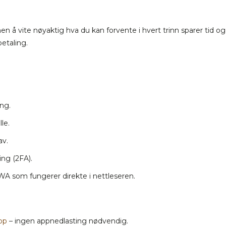
en å vite nøyaktig hva du kan forvente i hvert trinn sparer tid 
betaling.
ing.
le.
av.
ing (2FA).
WA som fungerer direkte i nettleseren.
pp
– ingen appnedlasting nødvendig.