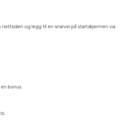
 nettsiden og legg til en snarvei på startskjermen via
r en bonus.
is.