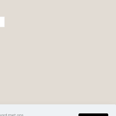
0
koord met ons