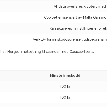
All data overføres kryptert med 
Coolbet er lisensiert av Malta Gaming
Kan aktiveres i innstillingene for ek
Verktøy for innskuddsgrenser, tidsbegrensni
rie i Norge, i motsetning til casinoer med Curacao-lisens.
Minste innskudd
100 kr
100 kr