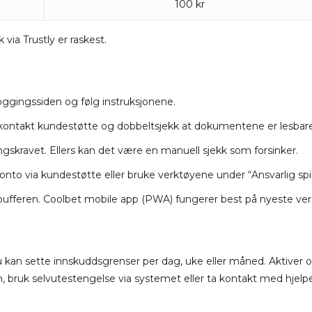
100 kr
via Trustly er raskest.
oggingssiden og følg instruksjonene.
kontakt kundestøtte og dobbeltsjekk at dokumentene er lesbare
skravet. Ellers kan det være en manuell sjekk som forsinker.
to via kundestøtte eller bruke verktøyene under “Ansvarlig spil
ufferen. Coolbet mobile app (PWA) fungerer best på nyeste vers
Du kan sette innskuddsgrenser per dag, uke eller måned. Aktiver 
em, bruk selvutestengelse via systemet eller ta kontakt med hjel