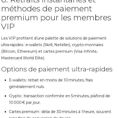
méthodes de paiement
premium pour les membres
VIP
Les VIP profitent d’une palette de solutions de paiement
ultra‑rapides : e‑wallets (Skrill, Neteller), crypto‑monnaies
(Bitcoin, Ethereum) et cartes premium (Visa Infinite,
Mastercard World Elite).
Options de paiement ultra‑rapides
E‑wallets : retrait en moins de 10 minutes, frais
généralement nuls.
Crypto : transaction confirmée en 5 minutes, plafond de
10 000 € par jour.
Cartes premium : délai de 30 minutes à 1 heure, souvent