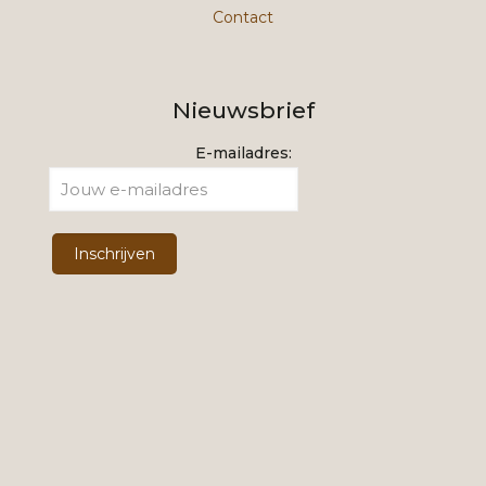
Contact
Nieuwsbrief
E-mailadres: