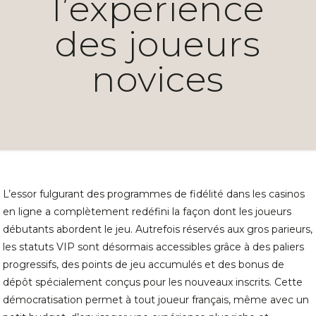
l’expérience
des joueurs
novices
L’essor fulgurant des programmes de fidélité dans les casinos
en ligne a complètement redéfini la façon dont les joueurs
débutants abordent le jeu. Autrefois réservés aux gros parieurs,
les statuts VIP sont désormais accessibles grâce à des paliers
progressifs, des points de jeu accumulés et des bonus de
dépôt spécialement conçus pour les nouveaux inscrits. Cette
démocratisation permet à tout joueur français, même avec un