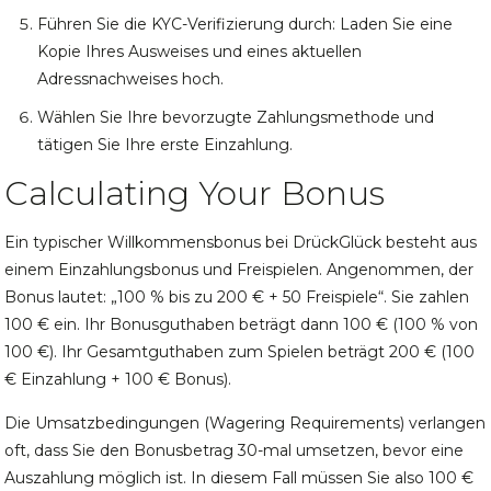
Führen Sie die KYC-Verifizierung durch: Laden Sie eine
Kopie Ihres Ausweises und eines aktuellen
Adressnachweises hoch.
Wählen Sie Ihre bevorzugte Zahlungsmethode und
tätigen Sie Ihre erste Einzahlung.
Calculating Your Bonus
Ein typischer Willkommensbonus bei DrückGlück besteht aus
einem Einzahlungsbonus und Freispielen. Angenommen, der
Bonus lautet: „100 % bis zu 200 € + 50 Freispiele“. Sie zahlen
100 € ein. Ihr Bonusguthaben beträgt dann 100 € (100 % von
100 €). Ihr Gesamtguthaben zum Spielen beträgt 200 € (100
€ Einzahlung + 100 € Bonus).
Die Umsatzbedingungen (Wagering Requirements) verlangen
oft, dass Sie den Bonusbetrag 30-mal umsetzen, bevor eine
Auszahlung möglich ist. In diesem Fall müssen Sie also 100 €