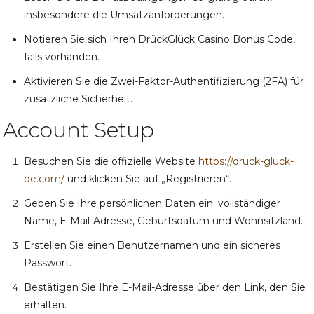
insbesondere die Umsatzanforderungen.
Notieren Sie sich Ihren DrückGlück Casino Bonus Code,
falls vorhanden.
Aktivieren Sie die Zwei-Faktor-Authentifizierung (2FA) für
zusätzliche Sicherheit.
Account Setup
Besuchen Sie die offizielle Website
https://druck-gluck-
de.com/
und klicken Sie auf „Registrieren“.
Geben Sie Ihre persönlichen Daten ein: vollständiger
Name, E-Mail-Adresse, Geburtsdatum und Wohnsitzland.
Erstellen Sie einen Benutzernamen und ein sicheres
Passwort.
Bestätigen Sie Ihre E-Mail-Adresse über den Link, den Sie
erhalten.