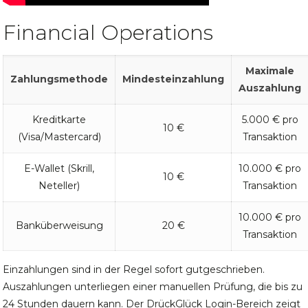
Financial Operations
Maximale
Zahlungsmethode
Mindesteinzahlung
Auszahlung
Kreditkarte
5.000 € pro
10 €
(Visa/Mastercard)
Transaktion
E-Wallet (Skrill,
10.000 € pro
10 €
Neteller)
Transaktion
10.000 € pro
Banküberweisung
20 €
Transaktion
Einzahlungen sind in der Regel sofort gutgeschrieben.
Auszahlungen unterliegen einer manuellen Prüfung, die bis zu
24 Stunden dauern kann. Der DrückGlück Login-Bereich zeigt