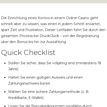
Die Einrichtung eines Kontos in einem Online-Casino geht
schnell, aber zu wissen, was einen in jedem Schritt erwartet,
spart Zeit und Frustration. Dieser Leitfaden führt Sie durch den
gesamten Prozess bei DrückGlück – von der Registrierung
über den Bonus bis hin zur Auszahlung.
Quick Checklist
Stellen Sie sicher, dass Sie volljährig sind (mindestens 18
Jahre).
Halten Sie einen gültigen Ausweis und einen
Zahlungsnachweis bereit.
Wählen Sie eine sichere Zahlungsmethode (z. B.
Kreditkarte, E-Wallet).
Lesen Sie die Bonusbedingungen sorgfältig durch,