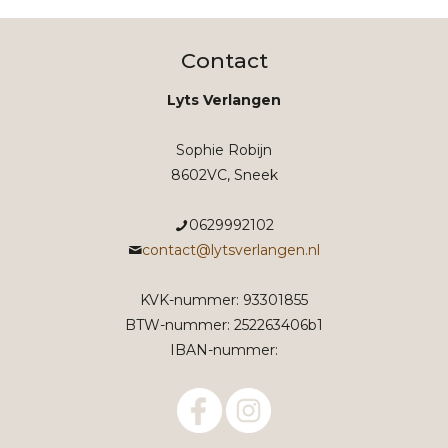
Contact
Lyts Verlangen
Sophie Robijn
8602VC, Sneek
0629992102
contact@lytsverlangen.nl
KVK-nummer: 93301855
BTW-nummer: 252263406b1
IBAN-nummer: