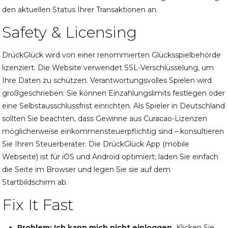
den aktuellen Status Ihrer Transaktionen an.
Safety & Licensing
DrückGlück wird von einer renommierten Glücksspielbehörde
lizenziert. Die Website verwendet SSL-Verschlüsselung, um
Ihre Daten zu schützen. Verantwortungsvolles Spielen wird
großgeschrieben: Sie können Einzahlungslimits festlegen oder
eine Selbstausschlussfrist einrichten. Als Spieler in Deutschland
sollten Sie beachten, dass Gewinne aus Curacao-Lizenzen
möglicherweise einkommensteuerpflichtig sind – konsultieren
Sie Ihren Steuerberater. Die DrückGlück App (mobile
Webseite) ist für iOS und Android optimiert; laden Sie einfach
die Seite im Browser und legen Sie sie auf dem
Startbildschirm ab.
Fix It Fast
Problem: Ich kann mich nicht einloggen.
Klicken Sie