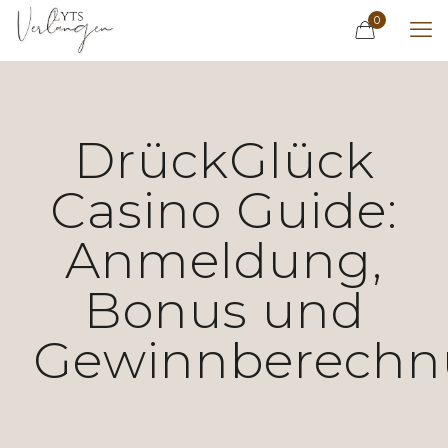
0
DrückGlück
Casino Guide:
Anmeldung,
Bonus und
Gewinnberech