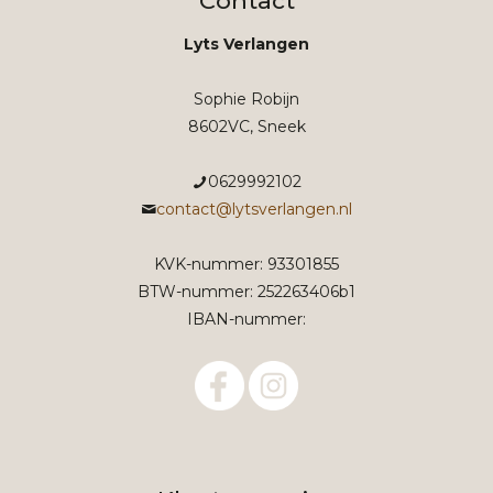
Contact
Lyts Verlangen
Sophie Robijn
8602VC, Sneek
0629992102
contact@lytsverlangen.nl
KVK-nummer: 93301855
BTW-nummer: 252263406b1
IBAN-nummer: