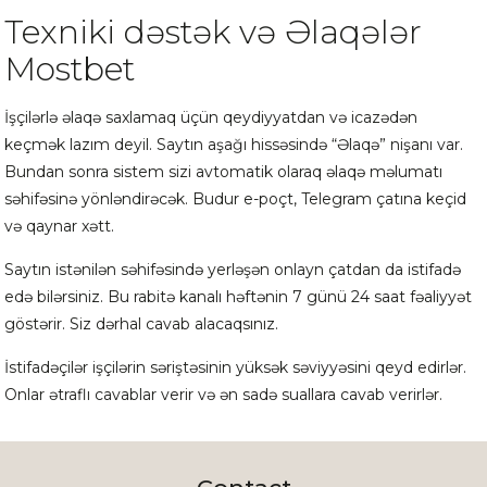
Texniki dəstək və Əlaqələr
Mostbet
İşçilərlə əlaqə saxlamaq üçün qeydiyyatdan və icazədən
keçmək lazım deyil. Saytın aşağı hissəsində “Əlaqə” nişanı var.
Bundan sonra sistem sizi avtomatik olaraq əlaqə məlumatı
səhifəsinə yönləndirəcək. Budur e-poçt, Telegram çatına keçid
və qaynar xətt.
Saytın istənilən səhifəsində yerləşən onlayn çatdan da istifadə
edə bilərsiniz. Bu rabitə kanalı həftənin 7 günü 24 saat fəaliyyət
göstərir. Siz dərhal cavab alacaqsınız.
İstifadəçilər işçilərin səriştəsinin yüksək səviyyəsini qeyd edirlər.
Onlar ətraflı cavablar verir və ən sadə suallara cavab verirlər.