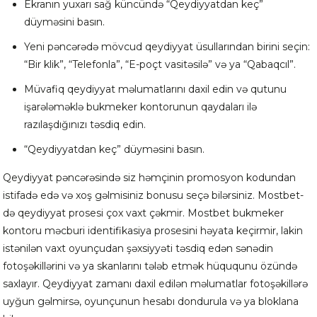
Ekranın yuxarı sağ küncündə “Qeydiyyatdan keç”
düyməsini basın.
Yeni pəncərədə mövcud qeydiyyat üsullarından birini seçin:
“Bir klik”, “Telefonla”, “E-poçt vasitəsilə” və ya “Qabaqcıl”.
Müvafiq qeydiyyat məlumatlarını daxil edin və qutunu
işarələməklə bukmeker kontorunun qaydaları ilə
razılaşdığınızı təsdiq edin.
“Qeydiyyatdan keç” düyməsini basın.
Qeydiyyat pəncərəsində siz həmçinin promosyon kodundan
istifadə edə və xoş gəlmisiniz bonusu seçə bilərsiniz. Mostbet-
də qeydiyyat prosesi çox vaxt çəkmir. Mostbet bukmeker
kontoru məcburi identifikasiya prosesini həyata keçirmir, lakin
istənilən vaxt oyunçudan şəxsiyyəti təsdiq edən sənədin
fotoşəkillərini və ya skanlarını tələb etmək hüququnu özündə
saxlayır. Qeydiyyat zamanı daxil edilən məlumatlar fotoşəkillərə
uyğun gəlmirsə, oyunçunun hesabı dondurula və ya bloklana