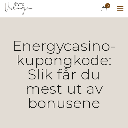
0
Energycasino-
kupongkode:
Slik får du
mest ut av
bonusene