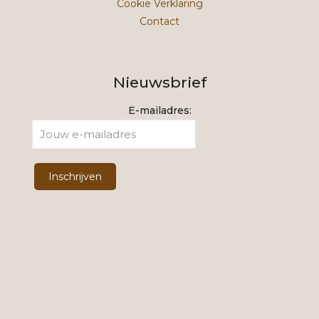
Cookie Verklaring
Contact
Nieuwsbrief
E-mailadres: